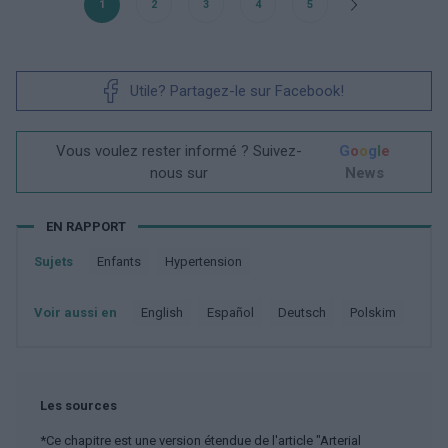
1
2
3
4
5
Utile? Partagez-le sur Facebook!
Vous voulez rester informé ? Suivez-
G
o
o
g
l
e
nous sur
News
EN RAPPORT
Sujets
Enfants
Hypertension
Voir aussi en
english
español
deutsch
polskim
Les sources
*Ce chapitre est une version étendue de l'article "Arterial