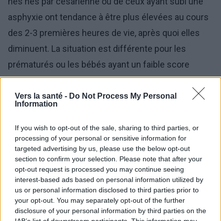
nés nés par césarienne ou de ceux ayant subi une
asphyxie ont tendance à être plus élevées au cours
des 2-3 premières heures de vie, après quoi elles
diminuent. La situation est différente pour les
prématurés ou les bébés ayant un faible score
d'Apgar, chez qui la tension artérielle à la naissance
est relativement basse et augmente
Vers la santé -
Do Not Process My Personal
Information
progressivement au cours des 6 premières heures
de vie. Comme la plupart des informations sur la
If you wish to opt-out of the sale, sharing to third parties, or
processing of your personal or sensitive information for
pression artérielle des nouveau-nés et des
targeted advertising by us, please use the below opt-out
nourrissons proviennent des centres de soins
section to confirm your selection. Please note that after your
opt-out request is processed you may continue seeing
intensifs, ces données sont sujettes à erreur en
interest-based ads based on personal information utilized by
raison des charges supplémentaires imposées aux
us or personal information disclosed to third parties prior to
your opt-out. You may separately opt-out of the further
patients qui peuvent affecter la pression artérielle
disclosure of your personal information by third parties on the