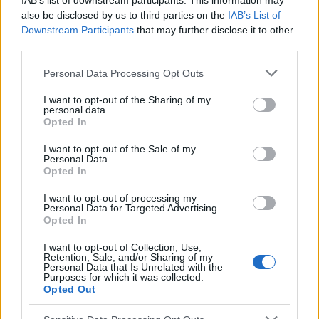
(CPAP, médicaments inotropes). En outre, les
IAB’s list of downstream participants. This information may
also be disclosed by us to third parties on the
IAB’s List of
imprécisions des normes existantes sont dues aux
Downstream Participants
that may further disclose it to other
third parties.
différences entre les technologies de mesure
utilisées (mesures directes, oscillométriques,
Please note that this website/app uses one or more Google
Personal Data Processing Opt Outs
services and may gather and store information including but
Doppler).
not limited to your visit or usage behaviour. You may click to
I want to opt-out of the Sharing of my
personal data.
grant or deny consent to Google and its third-party tags to
Opted In
Parmi les premières normes de pression artérielle
use your data for below specified purposes in below Google
consent section.
dans le groupe d'âge le plus jeune figurent celles
I want to opt-out of the Sale of my
Personal Data.
publiées par De Swieta et al. Sur la base de mesures
Opted In
de la pression artérielle par Doppler chez 500
I want to opt-out of processing my
Personal Data for Targeted Advertising.
nouveau-nés, il a non seulement confirmé le
Opted In
phénomène déjà connu de l'augmentation de la
I want to opt-out of Collection, Use,
Retention, Sale, and/or Sharing of my
pression artérielle dans les premiers jours et
Personal Data that Is Unrelated with the
Purposes for which it was collected.
semaines de vie, mais il a également trouvé une
Opted Out
corrélation entre l'état d'activité de l'enfant et les