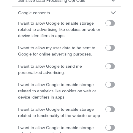
Sensitive Data Processing Opt Outs
niveaux de pression artérielle et a décrit une baisse
Google consents
significative de la pression artérielle pendant le
I want to allow Google to enable storage
sommeil. En outre, dans ses travaux ultérieurs, De
related to advertising like cookies on web or
Swiet a mis en évidence le phénomène de "suivi",
device identifiers in apps.
c'est-à-dire la tendance à maintenir les valeurs de
I want to allow my user data to be sent to
tension artérielle par centile au fur et à mesure que
Google for online advertising purposes.
l'enfant grandit et se développe. Cependant, bien
I want to allow Google to send me
qu'une corrélation ait été trouvée entre les valeurs
personalized advertising.
de la PA à 4 jours et à 6 semaines, cette relation n'a
I want to allow Google to enable storage
pas été confirmée à des intervalles ultérieurs.
related to analytics like cookies on web or
device identifiers in apps.
L'étude Brompton, quant à elle, a montré que, bien
que le phénomène de "suivi" commence entre 1 et 5
I want to allow Google to enable storage
related to functionality of the website or app.
ans, des corrélations significatives ne sont
I want to allow Google to enable storage
observées qu'à partir de l'âge de 3 ans. Ainsi, le