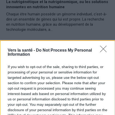
La nutrigénétique et la nutrigénomique, ou les solutions
innovantes en nutrition humaine
Chaque être humain possède un génome individuel, c'est-à-
dire un ensemble de gènes qui lui est propre. La recherche
en nutrition humaine, grâce au développement de la
technologie moléculaire, a...
Vers la santé -
Do Not Process My Personal
Information
If you wish to opt-out of the sale, sharing to third parties, or
processing of your personal or sensitive information for
targeted advertising by us, please use the below opt-out
section to confirm your selection. Please note that after your
opt-out request is processed you may continue seeing
interest-based ads based on personal information utilized by
us or personal information disclosed to third parties prior to
your opt-out. You may separately opt-out of the further
FEMME
disclosure of your personal information by third parties on the