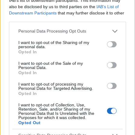
IAB’s list of downstream participants. This information may
also be disclosed by us to third parties on the
IAB’s List of
Facteurs influençant l'attractivité sexuelle
Downstream Participants
that may further disclose it to other
Certaines personnes sont tout simplement séduisantes.
third parties.
Certaines personnes dégagent un "petit quelque chose" qui
n'est pas nécessairement lié à l'apparence extérieure, à une
Please note that this website/app uses one or more Google
Personal Data Processing Opt Outs
silhouette impeccable ou à...
services and may gather and store information including but
not limited to your visit or usage behaviour. You may click to
I want to opt-out of the Sharing of my
personal data.
grant or deny consent to Google and its third-party tags to
Opted In
use your data for below specified purposes in below Google
consent section.
I want to opt-out of the Sale of my
Personal Data.
Opted In
I want to opt-out of processing my
Personal Data for Targeted Advertising.
Opted In
I want to opt-out of Collection, Use,
Retention, Sale, and/or Sharing of my
Personal Data that Is Unrelated with the
Purposes for which it was collected.
Opted Out
FEMME