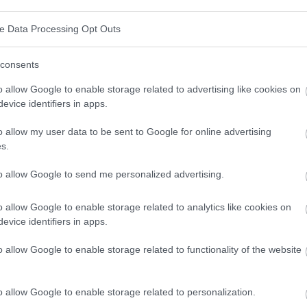
ve Data Processing Opt Outs
AUTRES SUJETS
consents
Pandémie de coronavirus et voyages
o allow Google to enable storage related to advertising like cookies on
touristiques : comment les hôtels assurent-ils
evice identifiers in apps.
notre sécurité ?
o allow my user data to be sent to Google for online advertising
Les experts affirment que le risque de contracter le
s.
coronavirus est plus élevé lorsque vous rencontrez une
autre personne à l'extérieur de votre chambre plutôt que
to allow Google to send me personalized advertising.
dans votre chambre lors d'un...
o allow Google to enable storage related to analytics like cookies on
evice identifiers in apps.
o allow Google to enable storage related to functionality of the website
o allow Google to enable storage related to personalization.