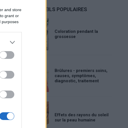
CONSEILS POPULAIRES
er and store
to grant or
ed purposes
Coloration pendant la
grossesse
Brûlures - premiers soins,
causes, symptômes,
diagnostic, traitement
Effets des rayons du soleil
sur la peau humaine