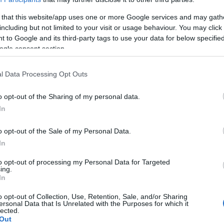
AUTRES SUJETS
 that this website/app uses one or more Google services and may gath
including but not limited to your visit or usage behaviour. You may click 
Comment traiter les plaies difficiles à
 to Google and its third-party tags to use your data for below specifi
ogle consent section.
cicatriser ? La réponse des scientifiques de
Gdansk
l Data Processing Opt Outs
Les plaies difficiles à cicatriser sont un problème auquel
sont confrontés de nombreux patients chroniques. Le
o opt-out of the Sharing of my personal data.
traitement de ces types de plaies n'est pas facile : il faut
In
maintenir une hygiène...
o opt-out of the Sale of my Personal Data.
In
to opt-out of processing my Personal Data for Targeted
ing.
In
o opt-out of Collection, Use, Retention, Sale, and/or Sharing
ersonal Data that Is Unrelated with the Purposes for which it
lected.
Out