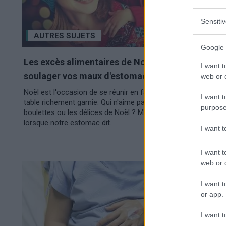
Sensiti
AUTRES SUJETS
Google 
Les excès alimentaires de Noël - comment
I want t
soulager vos maux d'estomac ?
web or d
Noël est l'occasion de se réunir en famille autour d'une
I want t
table richement garnie. Qui n'aime pas les gâteaux, les
purpose
boulettes ou les délices de Noël ? Mais que se passe-t-il
lorsque notre estomac dit...
I want 
I want t
web or d
I want t
or app.
I want t