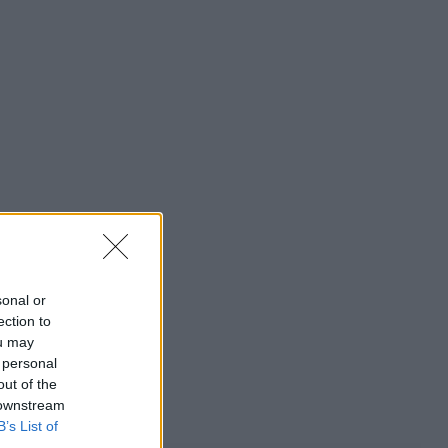
sonal or
ection to
ou may
 personal
out of the
 downstream
B’s List of