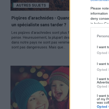
AUTRES SUJETS
Please note
information 
Piqûres d'arachnides - Quand faut-il consulter
deny consent
in below Go
un spécialiste sans tarder ?
Les piqûres d'arachnides sont plus fréquentes qu'on ne le
Persona
pense. Heureusement, la plupart des arachnides vivant
dans notre pays ne sont pas venimeux et leurs piqûres ne
I want t
sont pas dangereuses. Mais que...
Opted 
I want t
Opted 
I want 
Advertis
Opted 
I want t
of my P
was col
Opted 