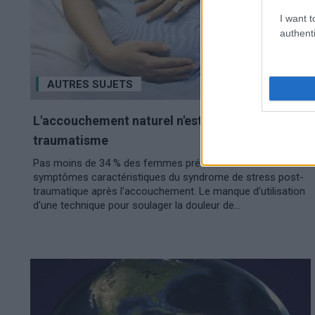
I want t
authenti
AUTRES SUJETS
L'accouchement naturel n'est pas forcément un
traumatisme
Pas moins de 34 % des femmes présentent des
symptômes caractéristiques du syndrome de stress post-
traumatique après l'accouchement. Le manque d'utilisation
d'une technique pour soulager la douleur de...