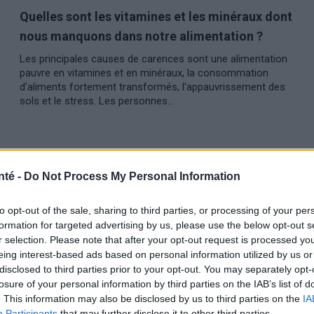
Quelles sont les vitamines et les minéraux dont
nous manquons dans notre alimentation ?
Les principales causes de carences sont une alimentation
pauvre en vitamines et en minéraux, la consommation
d'aliments fortement transformés, l'appauvrissement des
sols et le stress. Les personnes...
nté -
Do Not Process My Personal Information
to opt-out of the sale, sharing to third parties, or processing of your per
formation for targeted advertising by us, please use the below opt-out s
r selection. Please note that after your opt-out request is processed y
eing interest-based ads based on personal information utilized by us or
disclosed to third parties prior to your opt-out. You may separately opt-
losure of your personal information by third parties on the IAB’s list of
. This information may also be disclosed by us to third parties on the
IA
Participants
that may further disclose it to other third parties.