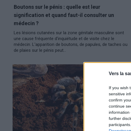
Boutons sur le pénis : quelle est leur
signification et quand faut-il consulter un
médecin ?
Les lésions cutanées sur la zone génitale masculine sont
une cause fréquente d'inquiétude et de visite chez le
médecin. L'apparition de boutons, de papules, de taches ou
de plaies sur le pénis peut...
Vers la sa
If you wish 
sensitive in
confirm you
continue se
information 
further disc
participants
Downstream 