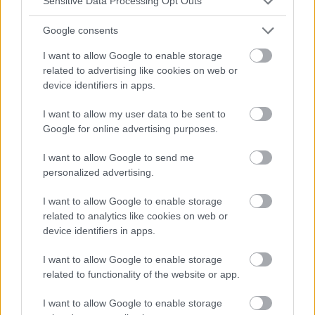
Sensitive Data Processing Opt Outs
Google consents
I want to allow Google to enable storage
related to advertising like cookies on web or
device identifiers in apps.
I want to allow my user data to be sent to
Google for online advertising purposes.
I want to allow Google to send me
personalized advertising.
CHIRURGIE
I want to allow Google to enable storage
Paralysie du nerf facial
related to analytics like cookies on web or
Le nerffacial VII (nervus facialis) innerve tous les muscles
device identifiers in apps.
de la face et, pour une certaine section, il est relié au nerf
intermédiaire, qui guide les fibres sécrétoires et gustatives.
I want to allow Google to enable storage
Le nerf...
related to functionality of the website or app.
I want to allow Google to enable storage