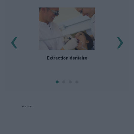
‹
›
Extraction dentaire
Publicité: