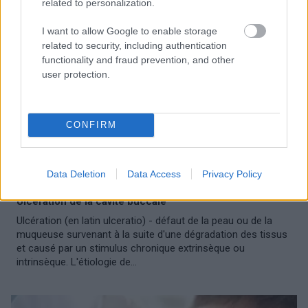
related to personalization.
I want to allow Google to enable storage
related to security, including authentication
functionality and fraud prevention, and other
user protection.
CONFIRM
CHIRURGIE
Data Deletion
Data Access
Privacy Policy
Ulcération de la cavité buccale
Ulcération (en latin ulceratio) - défaut de la peau ou de la
muqueuse survenant à la suite d'une dégradation des tissus
et causé par un stimulus chronique extrinsèque ou
intrinsèque. L'étiologie de...