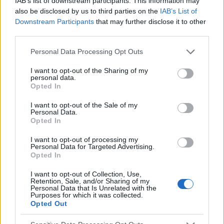
IAB’s list of downstream participants. This information may
also be disclosed by us to third parties on the
IAB’s List of
Downstream Participants
that may further disclose it to other
third parties.
Please note that this website/app uses one or more Google
Personal Data Processing Opt Outs
services and may gather and store information including but
not limited to your visit or usage behaviour. You may click to
I want to opt-out of the Sharing of my
personal data.
grant or deny consent to Google and its third-party tags to
Opted In
use your data for below specified purposes in below Google
consent section.
I want to opt-out of the Sale of my
Personal Data.
Opted In
CHIRURGIE
I want to opt-out of processing my
Personal Data for Targeted Advertising.
Paralysie du nerf trijumeau
Opted In
La névralgie du trijumeau est connue sous le nom de dureté
faciale. La maladie se manifeste par des douleurs violentes
I want to opt-out of Collection, Use,
Retention, Sale, and/or Sharing of my
et insupportables. L'étiologie de la paralysie primaire n'est
Personal Data that Is Unrelated with the
pas définitivement...
Purposes for which it was collected.
Opted Out