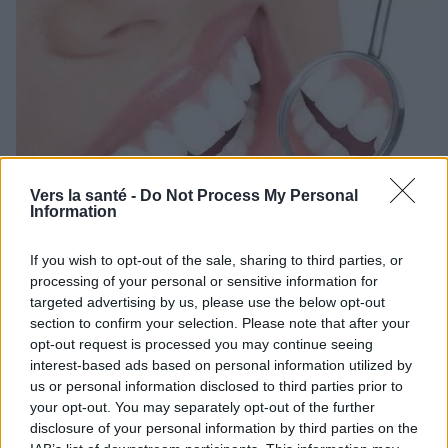
Vers la santé -
Do Not Process My Personal
Information
CHIRURGIE
If you wish to opt-out of the sale, sharing to third parties, or
processing of your personal or sensitive information for
Traitement de l'hémisection
targeted advertising by us, please use the below opt-out
section to confirm your selection. Please note that after your
Pour de nombreux patients, le nom d'hémisection en
opt-out request is processed you may continue seeing
dentisterie n'est pas familier, car ils ne savent pas en quoi
interest-based ads based on personal information utilized by
consiste cette procédure ni quand elle est pratiquée. Il s'agit
us or personal information disclosed to third parties prior to
d'une intervention qui...
your opt-out. You may separately opt-out of the further
disclosure of your personal information by third parties on the