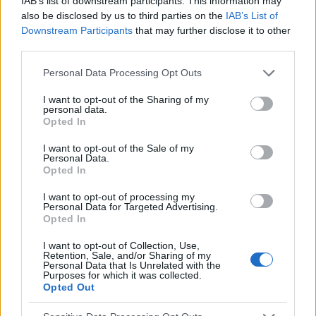
IAB’s list of downstream participants. This information may
also be disclosed by us to third parties on the
IAB’s List of
Downstream Participants
that may further disclose it to other
third parties.
Please note that this website/app uses one or more Google
Personal Data Processing Opt Outs
services and may gather and store information including but
not limited to your visit or usage behaviour. You may click to
I want to opt-out of the Sharing of my
TROUBLES MENTAUX
personal data.
grant or deny consent to Google and its third-party tags to
Opted In
use your data for below specified purposes in below Google
Psychologue, psychothérapeute ou psychiatre - qui
consent section.
I want to opt-out of the Sale of my
choisir et à quoi faire attention ?
Personal Data.
Opted In
Psychologue, psychiatre, psychothérapeute - à qui
s'adresser pour obtenir de l'aide ? Qui a quelles
I want to opt-out of processing my
compétences ? Qui prescrit des médicaments et qui mène
Personal Data for Targeted Advertising.
une psychothérapie ? Comment choisir un bon...
Opted In
I want to opt-out of Collection, Use,
Retention, Sale, and/or Sharing of my
Personal Data that Is Unrelated with the
Purposes for which it was collected.
Opted Out