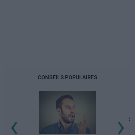
CONSEILS POPULAIRES
‹
›
Sy