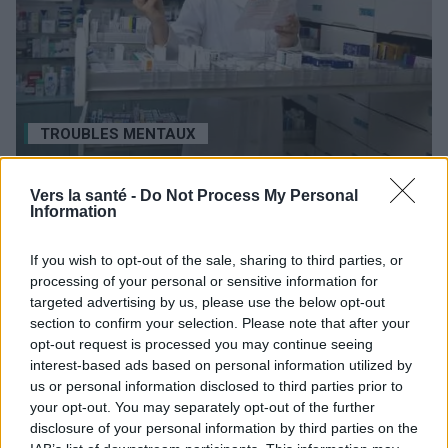
TROUBLES MENTAUX
Les médicaments psychotropes créent-ils une
Vers la santé -
Do Not Process My Personal
dépendance ? Les 5 plus grands mythes !
Information
Les histoires de personnes devenues dépendantes de
médicaments psychotropes dans le cadre du traitement de
If you wish to opt-out of the sale, sharing to third parties, or
troubles mentaux frappent souvent l'imagination et suscitent
processing of your personal or sensitive information for
de fortes émotions. Elles sont...
targeted advertising by us, please use the below opt-out
section to confirm your selection. Please note that after your
opt-out request is processed you may continue seeing
interest-based ads based on personal information utilized by
us or personal information disclosed to third parties prior to
your opt-out. You may separately opt-out of the further
disclosure of your personal information by third parties on the