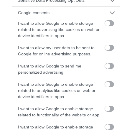
LARYNGOLOGIE PÉDIATRIQUE
Sensitive Data Processing Opt Outs
Google consents
Papillomes laryngés chez l'enfant - qu'est-ce que c'est
et comment s'en prémunir ?
I want to allow Google to enable storage
Les papillomes laryngés de l'enfant sont des structures
related to advertising like cookies on web or
pathologiques dont la forte tendance à croître menace
device identifiers in apps.
directement la perméabilité des voies respiratoires.
L'infection peut se faire par voie...
I want to allow my user data to be sent to
Google for online advertising purposes.
I want to allow Google to send me
personalized advertising.
I want to allow Google to enable storage
related to analytics like cookies on web or
device identifiers in apps.
I want to allow Google to enable storage
related to functionality of the website or app.
I want to allow Google to enable storage