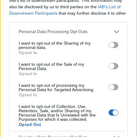
IAB’s list of downstream participants. This information may
LARYNGOLOGIE PÉDIATRIQUE
also be disclosed by us to third parties on the
IAB’s List of
Downstream Participants
that may further disclose it to other
Rhinosinusite chez l'enfant - prise en charge
third parties.
La rhinosinusite est l'une des maladies infantiles les plus
Please note that this website/app uses one or more Google
courantes. Elle résulte principalement d'une infection virale
Personal Data Processing Opt Outs
services and may gather and store information including but
et seul un faible pourcentage (5-13%) est compliqué par une
surinfection...
not limited to your visit or usage behaviour. You may click to
I want to opt-out of the Sharing of my
personal data.
grant or deny consent to Google and its third-party tags to
Opted In
use your data for below specified purposes in below Google
consent section.
I want to opt-out of the Sale of my
Personal Data.
Opted In
I want to opt-out of processing my
Personal Data for Targeted Advertising.
Opted In
I want to opt-out of Collection, Use,
Retention, Sale, and/or Sharing of my
Personal Data that Is Unrelated with the
Purposes for which it was collected.
Opted Out