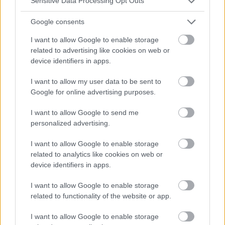
Sensitive Data Processing Opt Outs
Google consents
MALFORMATIONS CARDIAQUES
I want to allow Google to enable storage
related to advertising like cookies on web or
Défauts de la valve aortique
device identifiers in apps.
Les anomalies de la valve aortique sont des sténoses ou
des régurgitations. Dans les deux cas, il y a une surcharge de
I want to allow my user data to be sent to
volume ou de pression du ventricule gauche. Les
Google for online advertising purposes.
symptômes les plus courants sont...
I want to allow Google to send me
personalized advertising.
I want to allow Google to enable storage
related to analytics like cookies on web or
device identifiers in apps.
I want to allow Google to enable storage
related to functionality of the website or app.
I want to allow Google to enable storage