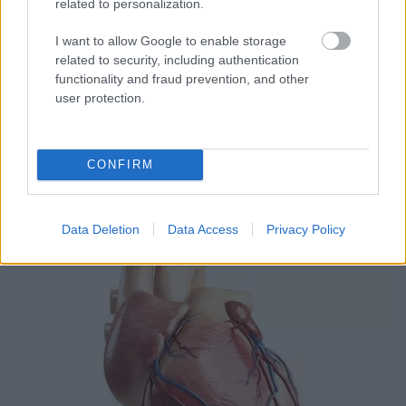
related to personalization.
I want to allow Google to enable storage
MALFORMATIONS CARDIAQUES
related to security, including authentication
functionality and fraud prevention, and other
Gène responsable de la mort cardiaque subite
user protection.
Les marqueurs génétiques susceptibles d'être responsables
de troubles cardiaques entraînant une mort cardiaque subite
font l'objet d'une recherche constante. Le gène responsable
CONFIRM
de cette affection a...
Data Deletion
Data Access
Privacy Policy