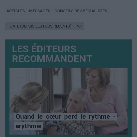
ARTICLES
MESSAGES
CONSEILS DE SPÉCIALISTES
LES ÉDITEURS
RECOMMANDENT
Quand
le
cœur
perd
le
rythme
-
arythmie