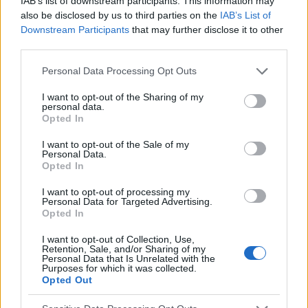
IAB’s list of downstream participants. This information may
MALFORMATIONS CARDIAQUES
also be disclosed by us to third parties on the
IAB’s List of
Downstream Participants
that may further disclose it to other
third parties.
Le potentiel de la chirurgie de cathétérisme -
cardiologie interventionnelle dans la lutte contre les
Please note that this website/app uses one or more Google
Personal Data Processing Opt Outs
malformations cardiaques congénitales
services and may gather and store information including but
Les malformations cardiaques congénitales et structurelles
not limited to your visit or usage behaviour. You may click to
I want to opt-out of the Sharing of my
personal data.
sont l'un des problèmes auxquels est confrontée la
grant or deny consent to Google and its third-party tags to
Opted In
cardiologie. Dans le domaine du diagnostic, les techniques
use your data for below specified purposes in below Google
d'imagerie cardiaque se...
consent section.
I want to opt-out of the Sale of my
Personal Data.
Opted In
I want to opt-out of processing my
Personal Data for Targeted Advertising.
Opted In
I want to opt-out of Collection, Use,
Retention, Sale, and/or Sharing of my
Personal Data that Is Unrelated with the
Purposes for which it was collected.
Opted Out