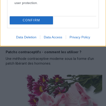
user protection.
CONFIRM
Data Deletion
Data Access
Privacy Policy
SEXE
Patchs contraceptifs - comment les utiliser ?
Une méthode contraceptive moderne sous la forme d'un
patch libérant des hormones.