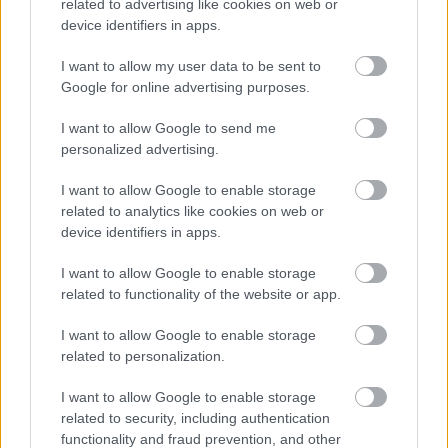
related to advertising like cookies on web or
device identifiers in apps.
I want to allow my user data to be sent to
Google for online advertising purposes.
I want to allow Google to send me
personalized advertising.
SEXE
I want to allow Google to enable storage
Une planification familiale moderne et informée - 50 ans
related to analytics like cookies on web or
de pilule contraceptive
device identifiers in apps.
L'histoire de la méthode contraceptive la plus efficace et en
même temps la plus facile à utiliser - la contraception
I want to allow Google to enable storage
hormonale - remonte au milieu du 20e siècle. Elle doit son
related to functionality of the website or app.
développement rapide à...
I want to allow Google to enable storage
related to personalization.
I want to allow Google to enable storage
related to security, including authentication
functionality and fraud prevention, and other