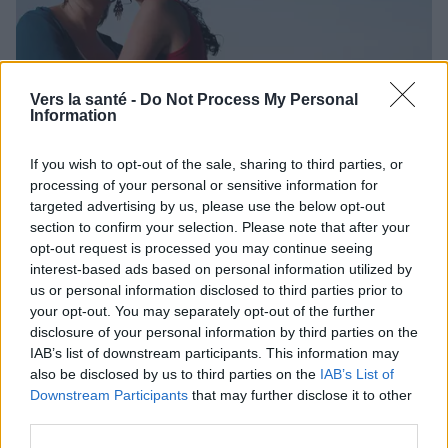
Vers la santé -
Do Not Process My Personal
Information
SEXE
If you wish to opt-out of the sale, sharing to third parties, or
processing of your personal or sensitive information for
Sexe et camps
targeted advertising by us, please use the below opt-out
Votre enfant est sur le point de partir en colonie de
section to confirm your selection. Please note that after your
vacances. Elle a atteint l'âge de la puberté et vous envisagez
opt-out request is processed you may continue seeing
trois semaines d'insomnie parce que vous serez stressée à
interest-based ads based on personal information utilized by
l'idée de devenir...
us or personal information disclosed to third parties prior to
your opt-out. You may separately opt-out of the further
disclosure of your personal information by third parties on the
IAB’s list of downstream participants. This information may
also be disclosed by us to third parties on the
IAB’s List of
Downstream Participants
that may further disclose it to other
third parties.