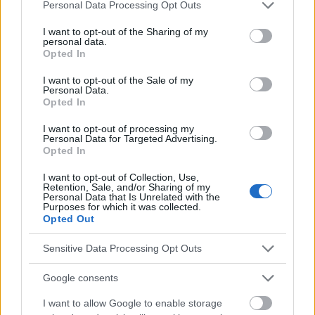
Please note that this website/app uses one or more Google
Personal Data Processing Opt Outs
services and may gather and store information including but
not limited to your visit or usage behaviour. You may click to
I want to opt-out of the Sharing of my
personal data.
grant or deny consent to Google and its third-party tags to
Opted In
use your data for below specified purposes in below Google
consent section.
I want to opt-out of the Sale of my
Personal Data.
SEXE
Opted In
I want to opt-out of processing my
Les questions intimes, c'est-à-dire parler de sexe avec
Personal Data for Targeted Advertising.
votre partenaire
Opted In
Construire et entretenir une relation ne se résume pas à
I want to opt-out of Collection, Use,
vivre ensemble, à se faire des câlins et à faire des courses à
Retention, Sale, and/or Sharing of my
l'hypermarché le plus proche. La base de toute relation est la
Personal Data that Is Unrelated with the
conversation -...
Purposes for which it was collected.
Opted Out
Sensitive Data Processing Opt Outs
Google consents
I want to allow Google to enable storage