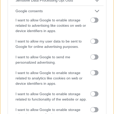
Sensitive Data Processing Opt Outs
Google consents
I want to allow Google to enable storage
BEAUTÉ
related to advertising like cookies on web or
device identifiers in apps.
Pourquoi les gens ont-ils les cheveux roux ? Les
scientifiques ont découvert 8 gènes inconnus jusqu'à
I want to allow my user data to be sent to
présent.
Google for online advertising purposes.
Les scientifiques ont fait un pas de plus vers le décryptage
des causes de la naissance des cheveux roux chez
I want to allow Google to send me
certaines personnes. Une étude approfondie publiée dans la
personalized advertising.
revue Nature Communications a...
I want to allow Google to enable storage
related to analytics like cookies on web or
device identifiers in apps.
I want to allow Google to enable storage
related to functionality of the website or app.
I want to allow Google to enable storage