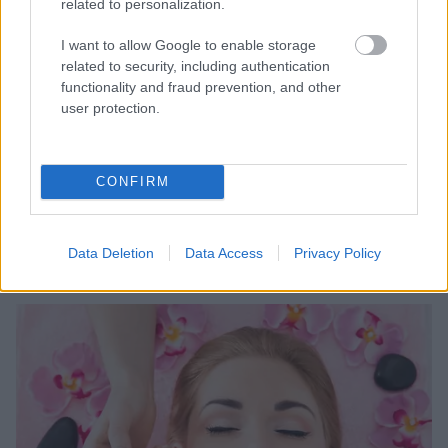
related to personalization.
I want to allow Google to enable storage
related to security, including authentication
functionality and fraud prevention, and other
user protection.
BEAUTÉ
Boire du café protège la peau du photovieillissement
CONFIRM
La consommation de café a ses partisans et ses
détracteurs. Une étude récente publiée dans l'International
Journal of Dermatology montre que la consommation de
Data Deletion
Data Access
Privacy Policy
café contribue à protéger notre peau du...