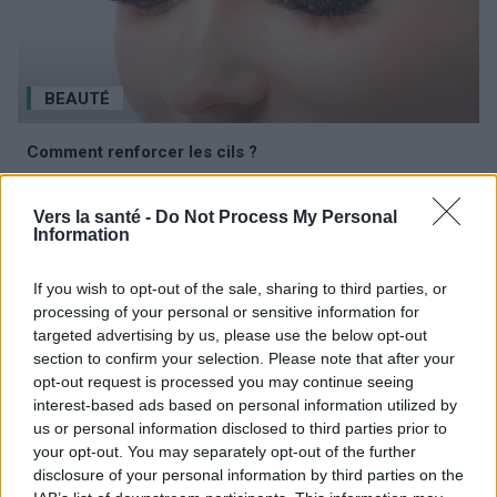
BEAUTÉ
Comment renforcer les cils ?
Lescils longs et épais sont le rêve de toute femme : ils
ajoutent à la beauté, garantissent un regard pénétrant et
Vers la santé -
Do Not Process My Personal
mettent les yeux en valeur. Malheureusement, pour séduire
Information
avec de beaux cils, il ne...
If you wish to opt-out of the sale, sharing to third parties, or
processing of your personal or sensitive information for
targeted advertising by us, please use the below opt-out
section to confirm your selection. Please note that after your
opt-out request is processed you may continue seeing
interest-based ads based on personal information utilized by
us or personal information disclosed to third parties prior to
your opt-out. You may separately opt-out of the further
disclosure of your personal information by third parties on the