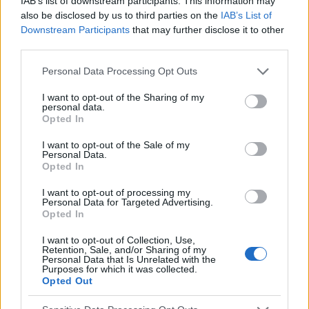
IAB’s list of downstream participants. This information may
also be disclosed by us to third parties on the
IAB’s List of
Downstream Participants
that may further disclose it to other
third parties.
BEAUTÉ
Please note that this website/app uses one or more Google
Personal Data Processing Opt Outs
services and may gather and store information including but
Traitements pharmacologiques de l'acné
not limited to your visit or usage behaviour. You may click to
I want to opt-out of the Sharing of my
personal data.
L'acné n'est pas l'apanage des adolescents, elle est aussi
grant or deny consent to Google and its third-party tags to
Opted In
souvent le fléau des adultes qui en souffrent.
use your data for below specified purposes in below Google
Malheureusement, il arrive que l'utilisation de produits
consent section.
I want to opt-out of the Sale of my
cosmétiques destinés aux peaux...
Personal Data.
Opted In
I want to opt-out of processing my
Personal Data for Targeted Advertising.
Opted In
I want to opt-out of Collection, Use,
Retention, Sale, and/or Sharing of my
Personal Data that Is Unrelated with the
Purposes for which it was collected.
Opted Out