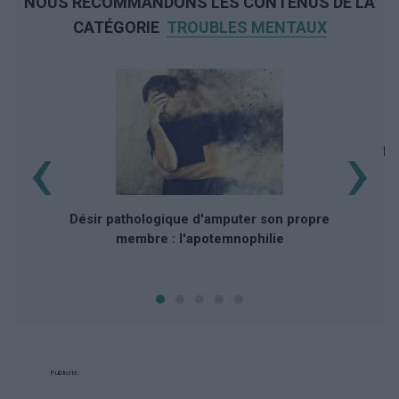
NOUS RECOMMANDONS LES CONTENUS DE LA
CATÉGORIE
TROUBLES MENTAUX
‹
›
My
Désir pathologique d'amputer son propre
membre : l'apotemnophilie
Publicité: