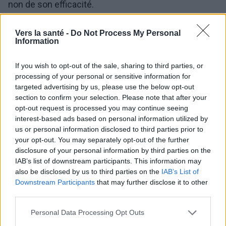
non de son efficacité.
La
pratique de la pleine conscience
est désignée
Vers la santé -
Do Not Process My Personal
Information
comme toute activité qui enseigne les
compétences de la pleine conscience en
If you wish to opt-out of the sale, sharing to third parties, or
augmentant la conscience, l'acceptation des
processing of your personal or sensitive information for
targeted advertising by us, please use the below opt-out
pensées, des sentiments et des expériences et en
section to confirm your selection. Please note that after your
opt-out request is processed you may continue seeing
étant "ici et maintenant". Le concept a été popularisé
interest-based ads based on personal information utilized by
par le créateur de cette méthode, le Dr Jon Kabat-
us or personal information disclosed to third parties prior to
your opt-out. You may separately opt-out of the further
Zinn.
disclosure of your personal information by third parties on the
IAB’s list of downstream participants. This information may
Les exercices de pleine conscience comprennent :
also be disclosed by us to third parties on the
IAB’s List of
Downstream Participants
that may further disclose it to other
la méditation ou l'entraînement à la pleine
third parties.
conscience,
Please note that this website/app uses one or more Google
Personal Data Processing Opt Outs
services and may gather and store information including but
se concentrer sur le moment présent,