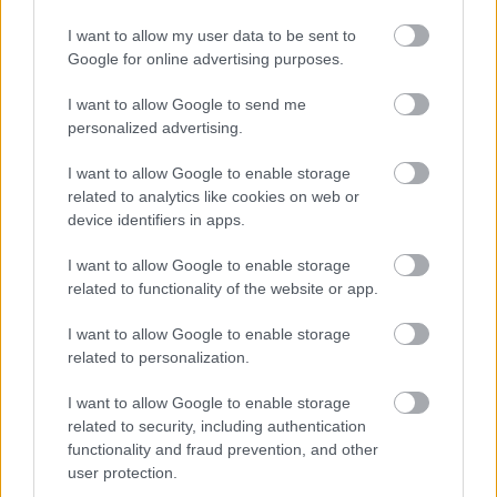
I want to allow my user data to be sent to
Google for online advertising purposes.
I want to allow Google to send me
personalized advertising.
I want to allow Google to enable storage
related to analytics like cookies on web or
device identifiers in apps.
I want to allow Google to enable storage
related to functionality of the website or app.
Sport et santé mentale,
photo : panthermedia
I want to allow Google to enable storage
related to personalization.
Les chercheurs ont constaté que dans la majorité
I want to allow Google to enable storage
des études, les participants ont identifié la
related to security, including authentication
combinaison de la pratique de la pleine conscience
functionality and fraud prevention, and other
user protection.
et de l'exercice comme la méthode la plus efficace