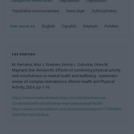
Catégories médicales
Dépression
Dépression
Psychiatrie communautaire
Sans objet
Schizophrénie
Voir aussi en
english
español
deutsch
polskim
Les sources
M. Remskar, Max J. Western, Emma L. Osborne, Olivia M.
Maynard, Ben Ainsworth, Effects of combining physical activity
with mindfulness on mental health and wellbeing : systematic
review of complex interventions, Mental Health and Physical
Activity, 2024, pp.1-16.
https://www.medicalnewstoday.com/articles/exercise-
combined-with-mindfulness-improves-mental-health
https://www.sciencedirect.com/science/article/pii/S175529662
300073X?via%3Dihub