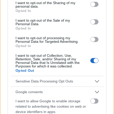
not limited to your visit or usage behaviour. You may click to
I want to opt-out of the Sharing of my
personal data.
faire l'expérience de ses propres expériences.
grant or deny consent to Google and its third-party tags to
Opted In
use your data for below specified purposes in below Google
consent section.
I want to opt-out of the Sale of my
Personal Data.
L'entraînement à la pleine conscience a également
Opted In
permis d'observer une réduction des symptômes
I want to opt-out of processing my
de maladies telles que les
troubles anxieux et
Personal Data for Targeted Advertising.
Opted In
dépressifs ou les troubles de l'alimentation
. Les
I want to opt-out of Collection, Use,
chercheurs soulignent toutefois que l'entraînement
Retention, Sale, and/or Sharing of my
Personal Data that Is Unrelated with the
à la pleine conscience n'est pas efficace dans tous
Purposes for which it was collected.
Opted Out
les cas. Certains praticiens, en particulier ceux qui
Sensitive Data Processing Opt Outs
sont sujets à l'anxiété, peuvent même voir leur état
s'aggraver.
Google consents
I want to allow Google to enable storage
related to advertising like cookies on web or
device identifiers in apps.