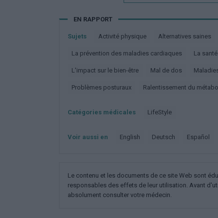
EN RAPPORT
Sujets
Activité physique
Alternatives saines
La prévention des maladies cardiaques
La sant
L'impact sur le bien-être
Mal de dos
Maladi
Problèmes posturaux
Ralentissement du métab
Catégories médicales
LifeStyle
Voir aussi en
english
deutsch
español
Le contenu et les documents de ce site Web sont éducat
responsables des effets de leur utilisation. Avant d'ut
absolument consulter votre médecin.