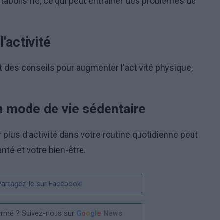
métabolisme, ce qui peut entraîner des problèmes de
'activité
 des conseils pour augmenter l'activité physique,
un mode de vie sédentaire
r plus d'activité dans votre routine quotidienne peut
nté et votre bien-être.
 Partagez-le sur Facebook!
ormé ? Suivez-nous sur
G
o
o
g
l
e
News