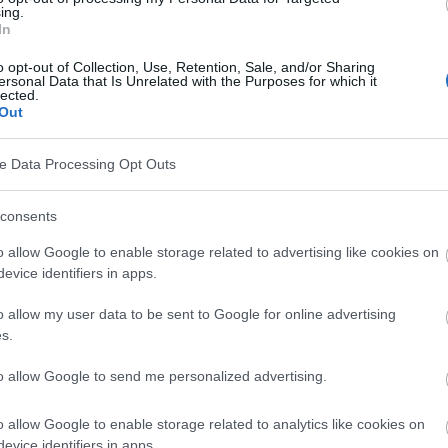
ing.
In
o opt-out of Collection, Use, Retention, Sale, and/or Sharing
ersonal Data that Is Unrelated with the Purposes for which it
lected.
Out
e posture
ve Data Processing Opt Outs
consents
sédentaire
o allow Google to enable storage related to advertising like cookies on
evice identifiers in apps.
e
o allow my user data to be sent to Google for online advertising
s.
ner un certain nombre de problèmes de santé,
to allow Google to send me personalized advertising.
ype 2, d'obésité et d'augmentation de la tension
o allow Google to enable storage related to analytics like cookies on
evice identifiers in apps.