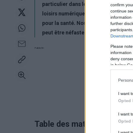
particulier dans le monde du travail 
confirm you
continue se
loisirs numériques. Ce mode de vie, 
information 
pour la santé. Nous examinons ici le
further disc
participants
peut être néfaste et les mesures à pr
Downstream 
Please note
Publicité:
information 
deny consent
in below Go
Persona
I want t
Opted 
I want t
Opted 
Table des matières
I want 