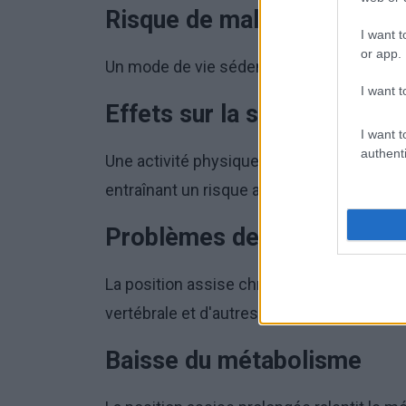
Risque de maladies cardiov
I want t
or app.
Un mode de vie sédentaire contribue à au
I want t
Effets sur la santé mentale
I want t
authenti
Une activité physique insuffisante peut av
entraînant un risque accru de dépression e
Problèmes de colonne vert
La position assise chronique peut entraî
vertébrale et d'autres troubles posturaux.
Baisse du métabolisme