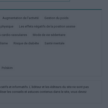
Augmentation de l'activité
Gestion du poids
é physique
Les effets négatifs de la position assise
es cardio-vasculaires
Mode de vie sédentaire
olisme
Risque de diabète
Santé mentale
polskim
ifs et informatifs. L'éditeur et les éditeurs du site ne sont pas
iliser les conseils et astuces contenus dans le site, vous devez