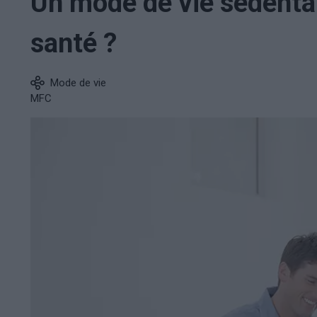
Un mode de vie sédentai
santé ?
Mode de vie
MFC