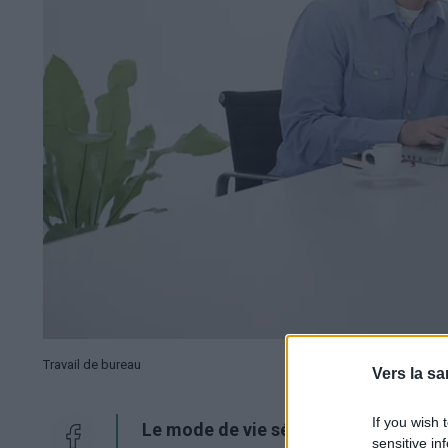
Travail de bureau
Vers la sa
If you wish 
Le mode de vie sédentaire est deve
sensitive in