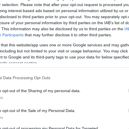
de bureau et dans la popularité croissante des
r selection. Please note that after your opt-out request is processed y
eing interest-based ads based on personal information utilized by us or
bien que confortable, comporte de sérieux risques
disclosed to third parties prior to your opt-out. You may separately opt-
s raisons pour lesquelles un mode de vie sédentaire
losure of your personal information by third parties on the IAB’s list of
. This information may also be disclosed by us to third parties on the
IA
endre pour en minimiser les effets négatifs.
Participants
that may further disclose it to other third parties.
 that this website/app uses one or more Google services and may gath
including but not limited to your visit or usage behaviour. You may click 
 to Google and its third-party tags to use your data for below specifi
ogle consent section.
l Data Processing Opt Outs
o opt-out of the Sharing of my personal data.
In
o opt-out of the Sale of my Personal Data.
In
to opt-out of processing my Personal Data for Targeted