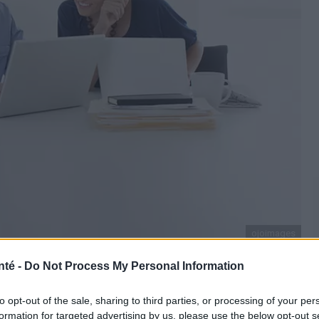
ojoimages
nté -
Do Not Process My Personal Information
to opt-out of the sale, sharing to third parties, or processing of your per
nu la norme dans de nombreux environnements, en
formation for targeted advertising by us, please use the below opt-out s