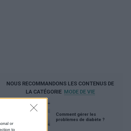
NOUS RECOMMANDONS LES CONTENUS DE
LA CATÉGORIE
MODE DE VIE
Comment gérer les
problèmes de diabète ?
sonal or
ection to