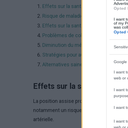
Advertis
Effets sur la santé physique
Opted 
Risque de maladies cardiovasculaires
I want t
of my P
Effets sur la santé mentale
was col
Opted 
Problèmes de colonne vertébrale et d
Diminution du métabolisme
Sensiti
Stratégies pour augmenter l'activité
Google 
Alternatives saines à un mode de vie 
I want t
web or d
Effets sur la santé physiqu
I want t
purpose
La position assise prolongée peut entraî
I want 
notamment un risque accru de diabète de t
artérielle.
I want t
web or d