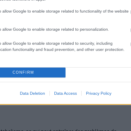
asculaires
o allow Google to enable storage related to functionality of the website
gmenter le risque de maladies cardiovasculaires.
o allow Google to enable storage related to personalization.
o allow Google to enable storage related to security, including
cation functionality and fraud prevention, and other user protection.
oir des effets négatifs sur la santé mentale,
t d'anxiété.
CONFIRM
ébrale et de posture
ner des douleurs dorsales, des problèmes de colonne
Data Deletion
Data Access
Privacy Policy