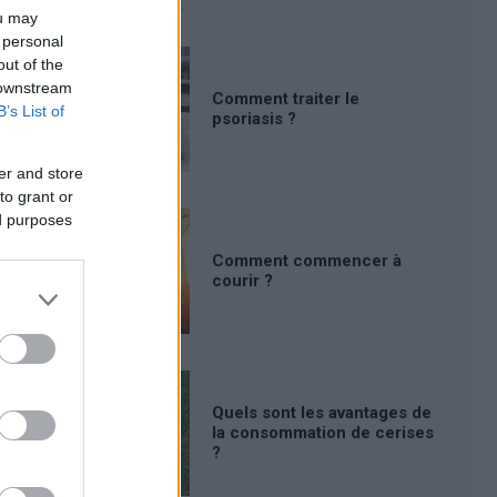
ou may
 personal
out of the
 downstream
Comment traiter le
B’s List of
psoriasis ?
er and store
to grant or
ed purposes
Comment commencer à
courir ?
Quels sont les avantages de
la consommation de cerises
?