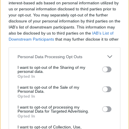
Vous voulez rester informé ? Suivez-
G
o
o
g
l
e
interest-based ads based on personal information utilized by
nous sur
News
us or personal information disclosed to third parties prior to
your opt-out. You may separately opt-out of the further
disclosure of your personal information by third parties on the
EN RAPPORT
IAB’s list of downstream participants. This information may
also be disclosed by us to third parties on the
IAB’s List of
Sujets
Activité physique
Défauts posturaux
Downstream Participants
that may further disclose it to other
Des habitudes posturales saines
Diagnostic de la posture
third parties.
Ergonomie
Exercices de posture
Please note that this website/app uses one or more Google
Personal Data Processing Opt Outs
services and may gather and store information including but
L'amélioration de la posture
not limited to your visit or usage behaviour. You may click to
I want to opt-out of the Sharing of my
personal data.
grant or deny consent to Google and its third-party tags to
Les conséquences d'une mauvaise attitude
Opted In
use your data for below specified purposes in below Google
Les raisons d'une mauvaise posture
Mal de dos
consent section.
I want to opt-out of the Sale of my
Personal Data.
Physiothérapie
Une posture saine
Opted In
I want to opt-out of processing my
Voir aussi en
english
deutsch
español
polskim
Personal Data for Targeted Advertising.
Opted In
I want to opt-out of Collection, Use,