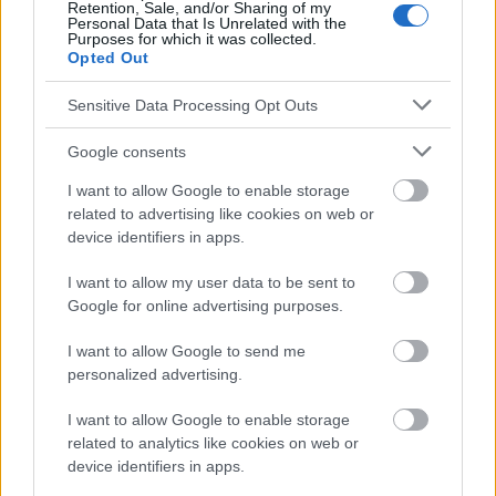
Retention, Sale, and/or Sharing of my
Le contenu et les documents de ce site Web sont éducatifs et
Personal Data that Is Unrelated with the
informatifs. L'éditeur et les éditeurs du site ne sont pas
Purposes for which it was collected.
responsables des effets de leur utilisation. Avant d'utiliser les
Opted Out
conseils et astuces contenus dans le site, vous devez
absolument consulter votre médecin.
Sensitive Data Processing Opt Outs
Google consents
Publicité:
I want to allow Google to enable storage
related to advertising like cookies on web or
device identifiers in apps.
I want to allow my user data to be sent to
Google for online advertising purposes.
I want to allow Google to send me
personalized advertising.
I want to allow Google to enable storage
related to analytics like cookies on web or
device identifiers in apps.