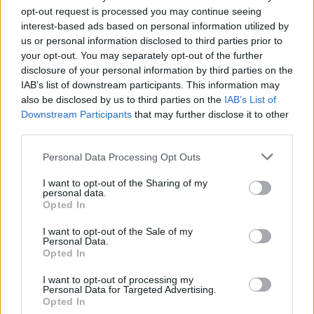
opt-out request is processed you may continue seeing
Utile? Partagez-le sur Facebook!
interest-based ads based on personal information utilized by
us or personal information disclosed to third parties prior to
your opt-out. You may separately opt-out of the further
Vous voulez rester informé ? Suivez-
G
o
o
g
l
e
disclosure of your personal information by third parties on the
nous sur
News
IAB’s list of downstream participants. This information may
also be disclosed by us to third parties on the
IAB’s List of
Downstream Participants
that may further disclose it to other
EN RAPPORT
third parties.
Sujets
Activité physique
Please note that this website/app uses one or more Google
Personal Data Processing Opt Outs
services and may gather and store information including but
Des niveaux de sucre sanguin sains
Détection précoce
not limited to your visit or usage behaviour. You may click to
I want to opt-out of the Sharing of my
personal data.
Diabète
Gestion du stress
Hyperglycémie
grant or deny consent to Google and its third-party tags to
Opted In
use your data for below specified purposes in below Google
Hypoglycémie
Les niveaux de glucose
consent section.
I want to opt-out of the Sale of my
Personal Data.
Médicaments antidiabétiques
Normes de glycémie
Opted In
Prévention
Régime
Surveillance de la glycémie
I want to opt-out of processing my
Personal Data for Targeted Advertising.
Opted In
Voir aussi en
english
deutsch
español
polskim