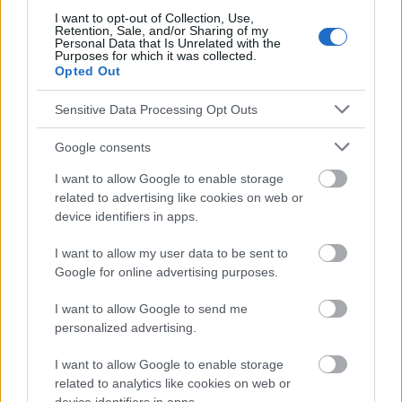
I want to opt-out of Collection, Use,
Retention, Sale, and/or Sharing of my
Personal Data that Is Unrelated with the
Purposes for which it was collected.
Le contenu et les documents de ce site Web sont éducatifs et
Opted Out
informatifs. L'éditeur et les éditeurs du site ne sont pas
responsables des effets de leur utilisation. Avant d'utiliser les
Sensitive Data Processing Opt Outs
conseils et astuces contenus dans le site, vous devez
absolument consulter votre médecin.
Google consents
I want to allow Google to enable storage
Publicité:
related to advertising like cookies on web or
device identifiers in apps.
I want to allow my user data to be sent to
Google for online advertising purposes.
I want to allow Google to send me
personalized advertising.
I want to allow Google to enable storage
related to analytics like cookies on web or