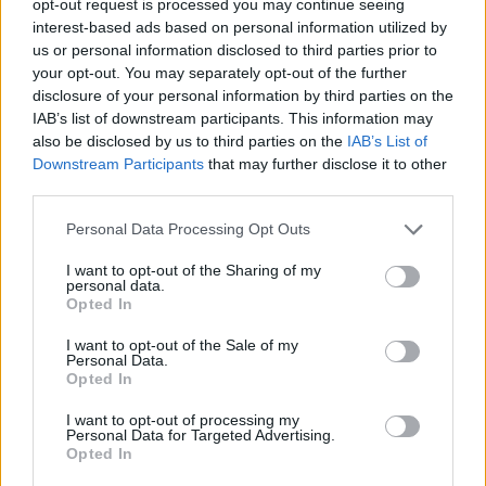
opt-out request is processed you may continue seeing
Utile? Partagez-le sur Facebook!
interest-based ads based on personal information utilized by
us or personal information disclosed to third parties prior to
your opt-out. You may separately opt-out of the further
Vous voulez rester informé ? Suivez-
G
o
o
g
l
e
disclosure of your personal information by third parties on the
nous sur
News
IAB’s list of downstream participants. This information may
also be disclosed by us to third parties on the
IAB’s List of
EN RAPPORT
Downstream Participants
that may further disclose it to other
third parties.
Sujets
Avantages pour la santé
Exercices d'aérobic
Please note that this website/app uses one or more Google
Personal Data Processing Opt Outs
Exercices de musculation
Exercices de relaxation
services and may gather and store information including but
not limited to your visit or usage behaviour. You may click to
I want to opt-out of the Sharing of my
Exercices d'étirement
La remise en forme
Motivation
personal data.
grant or deny consent to Google and its third-party tags to
Opted In
Planification des activités
Prévention des maladies
use your data for below specified purposes in below Google
consent section.
I want to opt-out of the Sale of my
Santé
Santé mentale
Une activité physique équilibrée
Personal Data.
Opted In
Une alimentation adéquate
I want to opt-out of processing my
Personal Data for Targeted Advertising.
Voir aussi en
english
deutsch
español
polskim
Opted In