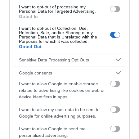
Planification des repas
Problèmes osseux
I want to opt-out of processing my
Personal Data for Targeted Advertising.
Produits sains
Protéine
Régime pour les os
Opted In
Santé des os
Vitamine k
Vitamine-d
I want to opt-out of Collection, Use,
Retention, Sale, and/or Sharing of my
Personal Data that Is Unrelated with the
Voir aussi en
english
deutsch
español
polskim
Purposes for which it was collected.
Opted Out
Sensitive Data Processing Opt Outs
Le contenu et les documents de ce site Web sont éducatifs et
informatifs. L'éditeur et les éditeurs du site ne sont pas
Google consents
responsables des effets de leur utilisation. Avant d'utiliser les
conseils et astuces contenus dans le site, vous devez
I want to allow Google to enable storage
absolument consulter votre médecin.
related to advertising like cookies on web or
device identifiers in apps.
Publicité:
I want to allow my user data to be sent to
Google for online advertising purposes.
I want to allow Google to send me
personalized advertising.