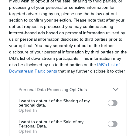
If you wish to opt-out of the sale, sharing to third parties, or
processing of your personal or sensitive information for
targeted advertising by us, please use the below opt-out
section to confirm your selection. Please note that after your
opt-out request is processed you may continue seeing
interest-based ads based on personal information utilized by
us or personal information disclosed to third parties prior to
your opt-out. You may separately opt-out of the further
disclosure of your personal information by third parties on the
Utile? Partagez-le sur Facebook!
IAB’s list of downstream participants. This information may
also be disclosed by us to third parties on the
IAB’s List of
Downstream Participants
that may further disclose it to other
Vous voulez rester informé ? Suivez-
G
o
o
g
l
e
third parties.
nous sur
News
Please note that this website/app uses one or more Google
Personal Data Processing Opt Outs
services and may gather and store information including but
EN RAPPORT
not limited to your visit or usage behaviour. You may click to
I want to opt-out of the Sharing of my
personal data.
Sujets
Activité physique
Compléments alimentaires
grant or deny consent to Google and its third-party tags to
Opted In
use your data for below specified purposes in below Google
Des os en bonne santé
éviter le sel
Healthy-diet
consent section.
I want to opt-out of the Sale of my
Personal Data.
Irrigation
Le calcium
Magnésium
Ostéoporose
Opted In