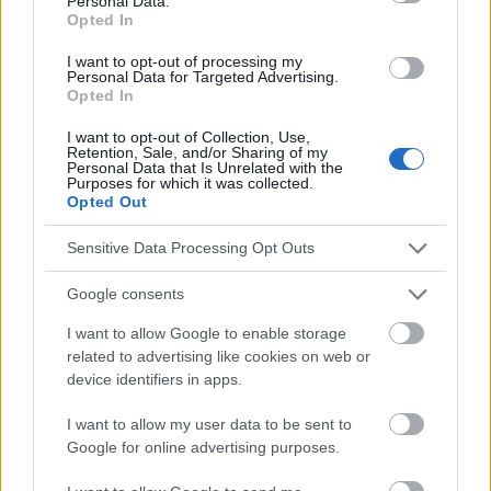
Personal Data.
Les maladies inflammatoires de l'intestin
Prébiotiques
Opted In
Probiotiques
Problèmes intestinaux
I want to opt-out of processing my
Personal Data for Targeted Advertising.
Régime alimentaire pour l'intestin
Opted In
Régime pauvre en fodmap
Santé intestinale
I want to opt-out of Collection, Use,
Retention, Sale, and/or Sharing of my
Syndrome de l'intestin irritable
Personal Data that Is Unrelated with the
Purposes for which it was collected.
Opted Out
Voir aussi en
english
deutsch
español
polskim
Sensitive Data Processing Opt Outs
Google consents
Le contenu et les documents de ce site Web sont éducatifs et
informatifs. L'éditeur et les éditeurs du site ne sont pas
I want to allow Google to enable storage
responsables des effets de leur utilisation. Avant d'utiliser les
related to advertising like cookies on web or
conseils et astuces contenus dans le site, vous devez
device identifiers in apps.
absolument consulter votre médecin.
I want to allow my user data to be sent to
Google for online advertising purposes.
Publicité: