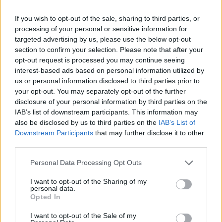
If you wish to opt-out of the sale, sharing to third parties, or
processing of your personal or sensitive information for
targeted advertising by us, please use the below opt-out
section to confirm your selection. Please note that after your
opt-out request is processed you may continue seeing
interest-based ads based on personal information utilized by
us or personal information disclosed to third parties prior to
your opt-out. You may separately opt-out of the further
disclosure of your personal information by third parties on the
Utile? Partagez-le sur Facebook!
IAB’s list of downstream participants. This information may
also be disclosed by us to third parties on the
IAB’s List of
Downstream Participants
that may further disclose it to other
Vous voulez rester informé ? Suivez-
G
o
o
g
l
e
third parties.
nous sur
News
Please note that this website/app uses one or more Google
Personal Data Processing Opt Outs
services and may gather and store information including but
EN RAPPORT
not limited to your visit or usage behaviour. You may click to
I want to opt-out of the Sharing of my
personal data.
Sujets
Des repas faciles à digérer
Digestion
Fibre
grant or deny consent to Google and its third-party tags to
Opted In
use your data for below specified purposes in below Google
Healthy-diet
Irrigation
consent section.
I want to opt-out of the Sale of my