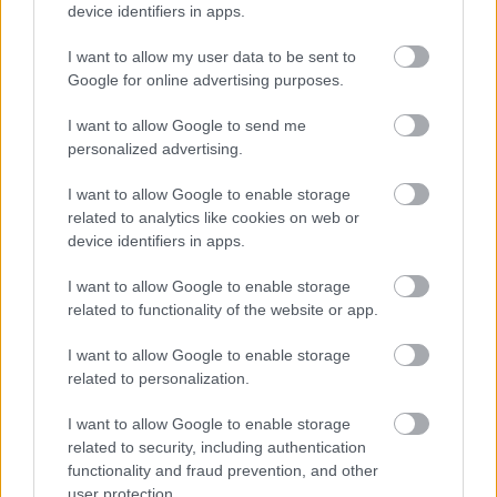
device identifiers in apps.
Le contenu et les documents de ce site Web sont éducatifs et
I want to allow my user data to be sent to
informatifs. L'éditeur et les éditeurs du site ne sont pas
Google for online advertising purposes.
responsables des effets de leur utilisation. Avant d'utiliser les
conseils et astuces contenus dans le site, vous devez
I want to allow Google to send me
absolument consulter votre médecin.
personalized advertising.
I want to allow Google to enable storage
Publicité:
related to analytics like cookies on web or
device identifiers in apps.
I want to allow Google to enable storage
related to functionality of the website or app.
I want to allow Google to enable storage
related to personalization.
I want to allow Google to enable storage
related to security, including authentication
functionality and fraud prevention, and other
user protection.