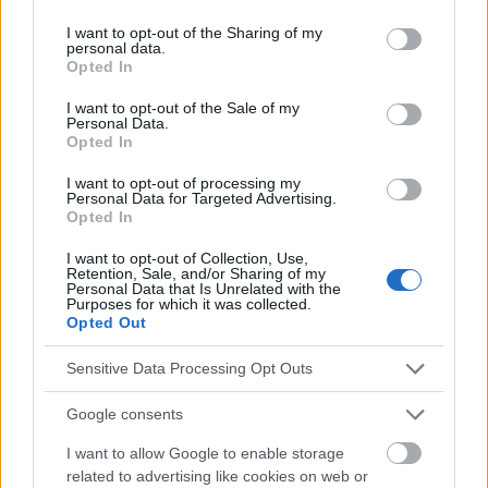
services and may gather and store information including but
not limited to your visit or usage behaviour. You may click to
I want to opt-out of the Sharing of my
personal data.
Vous voulez rester informé ? Suivez-
G
o
o
g
l
e
grant or deny consent to Google and its third-party tags to
Opted In
nous sur
News
use your data for below specified purposes in below Google
consent section.
I want to opt-out of the Sale of my
Personal Data.
EN RAPPORT
Opted In
Sujets
Acides gras oméga-3
Alimentation saine
I want to opt-out of processing my
Personal Data for Targeted Advertising.
Erreurs nutritionnelles
Healthy-diet
Immunité
Opted In
Le zinc
Menu
Mode de vie
Nutriments
I want to opt-out of Collection, Use,
Retention, Sale, and/or Sharing of my
Probiotiques
Problèmes d'immunité
Personal Data that Is Unrelated with the
Purposes for which it was collected.
Opted Out
Produits pour renforcer l'immunité
Régime pour l'immunité
Supplémentation
Système immunitaire
Vitamine c
Sensitive Data Processing Opt Outs
Vitamine-d
Google consents
I want to allow Google to enable storage
Voir aussi en
english
deutsch
español
polskim
related to advertising like cookies on web or