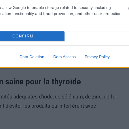
o allow Google to enable storage related to security, including
e en hormones thyroïdiennes, elle entraîne fatigue,
cation functionality and fraud prevention, and other user protection.
.
thyroïdiennes entraîne une perte de poids, de la
CONFIRM
.
mation auto-immune de la glande thyroïde entraînant
Data Deletion
Data Access
Privacy Policy
n saine pour la thyroïde
ntités adéquates d'iode, de sélénium, de zinc, de fer
nt d'éviter les produits qui interfèrent avec