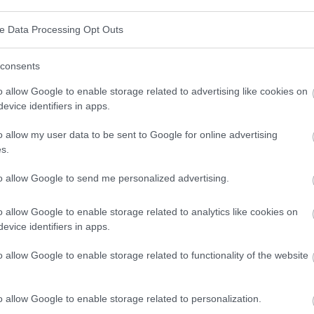
é thyroïdienne
ve Data Processing Opt Outs
res qui peuvent vous aider ?
consents
te ?
o allow Google to enable storage related to advertising like cookies on
evice identifiers in apps.
o allow my user data to be sent to Google for online advertising
s.
de dans l'organisme
to allow Google to send me personalized advertising.
(triiodothyronine) et T4 (thyroxine), qui régulent le
o allow Google to enable storage related to analytics like cookies on
e nerveux, la température corporelle et les
evice identifiers in apps.
o allow Google to enable storage related to functionality of the website
les plus courants
o allow Google to enable storage related to personalization.
ts sont les suivants