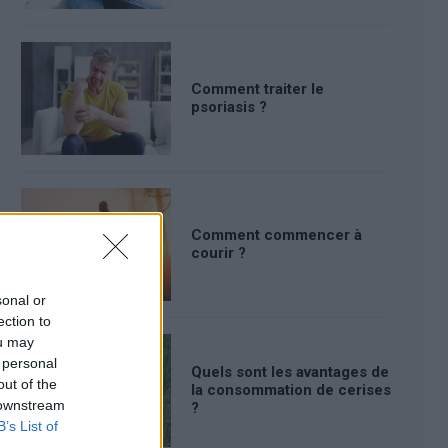
Comment traiter le
psoriasis ?
Comment commencer à
courir ?
sonal or
ection to
ou may
 personal
Quels sont les avantages de
out of the
la consommation de cerises
 downstream
?
B’s List of