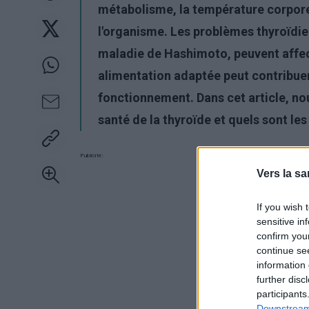
métabolisme, la température corpore
l'organisme. Les problèmes thyroïdiens
maladie de Hashimoto, peuvent affect
alimentation adaptée peut contribuer 
fonctionnement. Dans cet article, nou
santé de la thyroïde et quels sont le
Publicité:
Vers la sa
If you wish 
sensitive in
confirm you
continue se
information 
further disc
participants
Downstream 