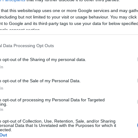
 that this website/app uses one or more Google services and may gath
including but not limited to your visit or usage behaviour. You may click 
 to Google and its third-party tags to use your data for below specifi
rganisme
ogle consent section.
ourants
l Data Processing Opt Outs
r la thyroïde
o opt-out of the Sharing of my personal data.
In
o opt-out of the Sale of my Personal Data.
In
to opt-out of processing my Personal Data for Targeted
ing.
In
o opt-out of Collection, Use, Retention, Sale, and/or Sharing
ersonal Data that Is Unrelated with the Purposes for which it
lected.
ion
Out