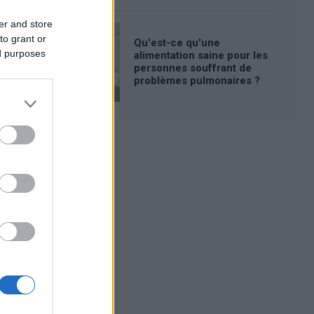
er and store
to grant or
Qu'est-ce qu'une
ed purposes
alimentation saine pour les
personnes souffrant de
problèmes pulmonaires ?
Publicité: