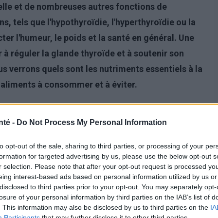
lle et de nombreuses autres fonctions de
, tels que l'hypothyroïdie, l'hyperthyroïdie ou la
er l'humeur, le poids et la santé en général. Une
à réguler la glande thyroïde et à soutenir son
s verrons quels sont les nutriments essentiels à la
s aliments à consommer et à éviter.
nté -
Do Not Process My Personal Information
to opt-out of the sale, sharing to third parties, or processing of your per
formation for targeted advertising by us, please use the below opt-out s
r selection. Please note that after your opt-out request is processed y
eing interest-based ads based on personal information utilized by us or
disclosed to third parties prior to your opt-out. You may separately opt-
losure of your personal information by third parties on the IAB’s list of
. This information may also be disclosed by us to third parties on the
IA
Participants
that may further disclose it to other third parties.