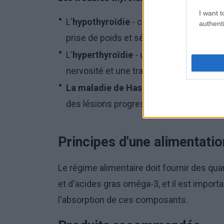
I want t
L'
hypothyroïdie
- causée par une carenc
authenti
prise de poids et sécheresse de la peau
L'
hyperthyroïdie
- un excès d'hormones 
nervosité et une transpiration excessive
La maladie de Hashimoto
- une inflam
des lésions progressives de la thyroïde.
Principes d'une alimentatio
Le régime alimentaire doit fournir des qua
et d'acides gras oméga-3, et il est importa
l'absorption de ces composants.