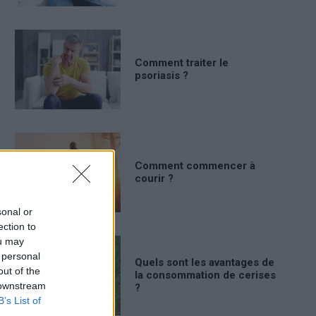
Comment traiter le
psoriasis ?
Comment commencer à
courir ?
sonal or
ection to
ou may
 personal
Quels sont les avantages de
out of the
la consommation de cerises
 downstream
?
B’s List of