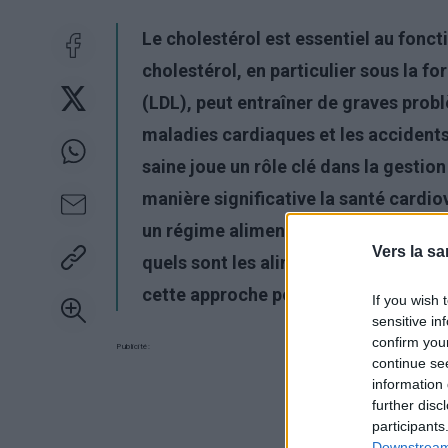
Le cholestérol est essentiel au fon
cholestérol, en particulier sous la fo
(LDL), peut entraîner de graves probl
maladies cardiaques et les accidents
saine joue un rôle clé dans la gestio
manière significative la santé cardio
un régime alimentaire sain pour les 
Vers la sa
quels sont les aliments à consommer 
cette approche pour la santé.
If you wish 
sensitive in
confirm you
Publicité:
continue se
information 
further disc
participants
Downstream 