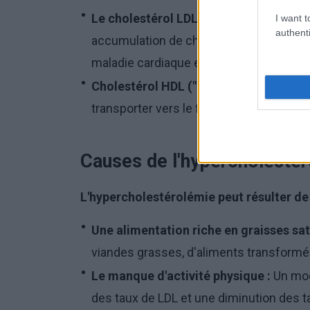
Le cholestérol LDL (le "mauvais" choles
I want t
authenti
accumulation de cholestérol dans les pa
maladie cardiaque et d'accident vasculai
Cholestérol HDL ("bon" cholestérol) :
L
transporter vers le foie, où il est métabo
Causes de l'hypercholesté
L'hypercholestérolémie peut résulter de 
Une alimentation riche en graisses sat
viandes grasses, d'aliments transformés
Le manque d'activité physique :
Un mod
des taux de LDL et une diminution des t