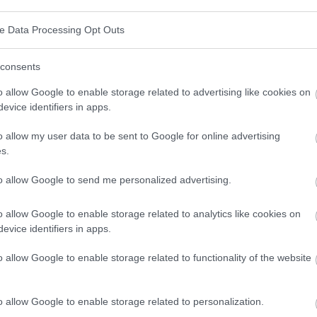
ve Data Processing Opt Outs
consents
o allow Google to enable storage related to advertising like cookies on
evice identifiers in apps.
l ?
o allow my user data to be sent to Google for online advertising
s.
 structure des cellules, à la production d'hormones et à
to allow Google to send me personalized advertising.
ulation sanguine par les lipoprotéines. Il est
 les lipoprotéines, qui se divisent en lipoprotéines de
o allow Google to enable storage related to analytics like cookies on
e haute densité (HDL).
evice identifiers in apps.
o allow Google to enable storage related to functionality of the website
térol :
o allow Google to enable storage related to personalization.