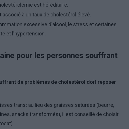
holestérolémie est héréditaire.
 associé à un taux de cholestérol élevé.
ommation excessive d'alcool, le stress et certaines
te et l'hypertension.
saine pour les personnes souffrant
uffrant de problèmes de cholestérol doit reposer
isses trans
:
au lieu des graisses saturées (beurre,
nes, snacks transformés), il est conseillé de choisir
vocat).