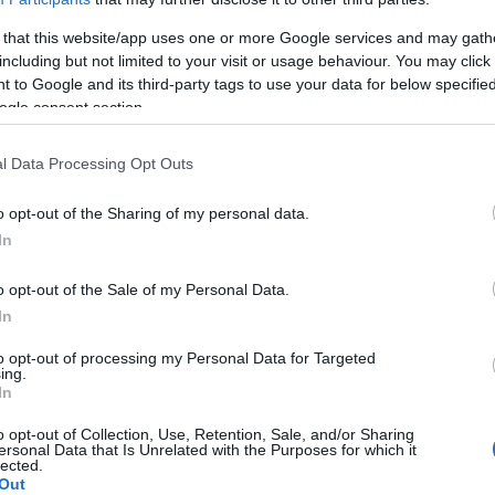
 that this website/app uses one or more Google services and may gath
including but not limited to your visit or usage behaviour. You may click 
 to Google and its third-party tags to use your data for below specifi
ogle consent section.
l Data Processing Opt Outs
o opt-out of the Sharing of my personal data.
In
o opt-out of the Sale of my Personal Data.
In
our les personnes souffrant d'hypercholestérolémie
to opt-out of processing my Personal Data for Targeted
ing.
ol
In
o opt-out of Collection, Use, Retention, Sale, and/or Sharing
ersonal Data that Is Unrelated with the Purposes for which it
lected.
Out