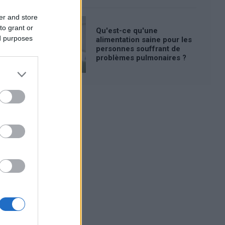
er and store
to grant or
Qu'est-ce qu'une
ed purposes
alimentation saine pour les
personnes souffrant de
problèmes pulmonaires ?
Publicité: