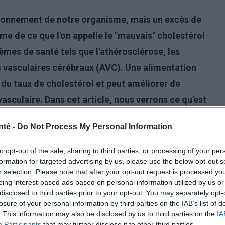
ctionnement de notre organisme, mais un excès de
rme de ce que l'on appelle le "mauvais" cholestérol
èmes de santé tels que l'athérosclérose, les
 vasculaires cérébraux (AVC). Une alimentation
n du taux de cholestérol et peut améliorer de
vasculaire. Dans cet article, nous verrons ce qu'est
personnes ayant des problèmes de cholestérol,
nté -
Do Not Process My Personal Information
et ceux à éviter, et quels sont les avantages de
to opt-out of the sale, sharing to third parties, or processing of your per
formation for targeted advertising by us, please use the below opt-out s
r selection. Please note that after your opt-out request is processed y
eing interest-based ads based on personal information utilized by us or
disclosed to third parties prior to your opt-out. You may separately opt-
losure of your personal information by third parties on the IAB’s list of
. This information may also be disclosed by us to third parties on the
IA
Participants
that may further disclose it to other third parties.