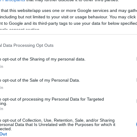
 that this website/app uses one or more Google services and may gath
including but not limited to your visit or usage behaviour. You may click 
 to Google and its third-party tags to use your data for below specifi
ogle consent section.
pour le cœur
l Data Processing Opt Outs
ation saine pour le cœur
o opt-out of the Sharing of my personal data.
In
umes
rs et leurs avantages
o opt-out of the Sale of my Personal Data.
nes
In
to opt-out of processing my Personal Data for Targeted
ing.
 le cœur
In
in
o opt-out of Collection, Use, Retention, Sale, and/or Sharing
ersonal Data that Is Unrelated with the Purposes for which it
lected.
Out