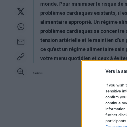
monde. Pour minimiser le risque de m
problèmes cardiaques existants, il 
alimentaire approprié. Un régime ali
problèmes cardiaques se concentre su
tension artérielle et le maintien d'un
ce qu'est un régime alimentaire sain 
votre menu quotidien et ceux à éviter
Vers la sa
Publicité:
If you wish 
sensitive in
confirm you
continue se
information 
further disc
participants
Downstream 