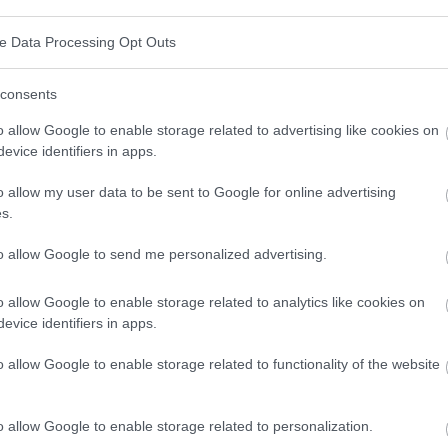
ve Data Processing Opt Outs
diaque
consents
o allow Google to enable storage related to advertising like cookies on
e problèmes cardiaques doit être riche en nutriments
evice identifiers in apps.
re, tout en limitant ceux qui peuvent augmenter le
o allow my user data to be sent to Google for online advertising
ue, comme l'athérosclérose ou l'hypertension.
s.
miter le sel, choisir des sources de protéines saines
to allow Google to send me personalized advertising.
 en sucres et en graisses trans sont des éléments
o allow Google to enable storage related to analytics like cookies on
evice identifiers in apps.
un régime cardiaque
o allow Google to enable storage related to functionality of the website
n régime alimentaire sain pour le cœur est le choix
o allow Google to enable storage related to personalization.
s, que l'on trouve dans les produits animaux tels que