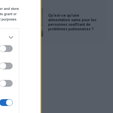
er and store
to grant or
Qu'est-ce qu'une
ed purposes
alimentation saine pour les
personnes souffrant de
problèmes pulmonaires ?
Publicité: