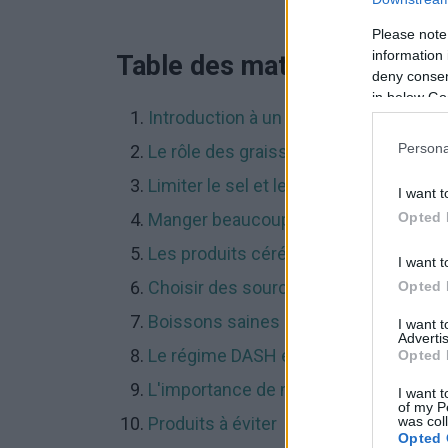
Please note
information 
Table des matières
deny consent
in below Go
Introduction à un régime alimentaire 
Persona
Le rôle des graisses dans une aliment
Limiter le sel et le sodium
I want t
Opted 
Manger beaucoup de fruits et de lég
Les produits céréaliers à grains entie
I want t
Choisir des sources de protéines sai
Opted 
Boissons saines pour le cœur
I want 
Advertis
Le régime DASH et ses bienfaits pour
Opted 
L'importance de maintenir un poids sa
I want t
of my P
was col
Produits à éviter
Opted 