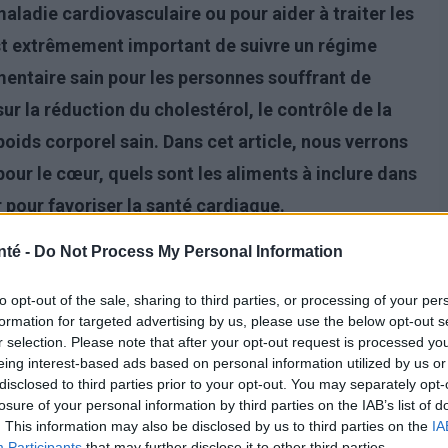
aladie cardiovasculaire ou pour aider à traiter les
est extrêmement important de suivre un régime
mentaire sain pour les personnes souffrant de
r la réduction du cholestérol, le contrôle de la
 poids corporel sain. Dans cet article, nous verrons
pour le cœur, quels sont les aliments à inclure dans
 pour favoriser la santé cardiaque.
nté -
Do Not Process My Personal Information
to opt-out of the sale, sharing to third parties, or processing of your per
formation for targeted advertising by us, please use the below opt-out s
r selection. Please note that after your opt-out request is processed y
eing interest-based ads based on personal information utilized by us or
disclosed to third parties prior to your opt-out. You may separately opt-
losure of your personal information by third parties on the IAB’s list of
. This information may also be disclosed by us to third parties on the
IA
Participants
that may further disclose it to other third parties.