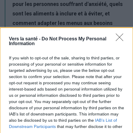
pour les personnes souffrant d'anxiété, quels
sont les aliments à inclure et à éviter, et
comment adapter les menus aux besoins
spécifiques de ce groupe. Nous vous invitons à
Vers la santé -
Do Not Process My Personal
poursuivre votre lecture !
Information
Publicité:
If you wish to opt-out of the sale, sharing to third parties, or
processing of your personal or sensitive information for
targeted advertising by us, please use the below opt-out
section to confirm your selection. Please note that after your
opt-out request is processed you may continue seeing
interest-based ads based on personal information utilized by
us or personal information disclosed to third parties prior to
your opt-out. You may separately opt-out of the further
disclosure of your personal information by third parties on the
IAB’s list of downstream participants. This information may
also be disclosed by us to third parties on the
IAB’s List of
Downstream Participants
that may further disclose it to other
third parties.