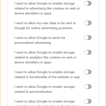
Stress
Vitamines b
I want to allow Google to enable storage
related to advertising like cookies on web or
device identifiers in apps.
Voir aussi en
english
deutsch
español
polskim
I want to allow my user data to be sent to
Google for online advertising purposes.
Le contenu et les documents de ce site Web sont éducatifs et
I want to allow Google to send me
informatifs. L'éditeur et les éditeurs du site ne sont pas
personalized advertising.
responsables des effets de leur utilisation. Avant d'utiliser les
conseils et astuces contenus dans le site, vous devez
I want to allow Google to enable storage
absolument consulter votre médecin.
related to analytics like cookies on web or
device identifiers in apps.
Publicité:
I want to allow Google to enable storage
related to functionality of the website or app.
I want to allow Google to enable storage
related to personalization.
I want to allow Google to enable storage