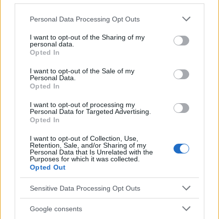
Please note that this website/app uses one or more Google
Personal Data Processing Opt Outs
services and may gather and store information including but
not limited to your visit or usage behaviour. You may click to
I want to opt-out of the Sharing of my
personal data.
grant or deny consent to Google and its third-party tags to
Opted In
Utile? Partagez-le sur Facebook!
use your data for below specified purposes in below Google
consent section.
I want to opt-out of the Sale of my
Personal Data.
Vous voulez rester informé ? Suivez-
G
o
o
g
l
e
Opted In
nous sur
News
I want to opt-out of processing my
Personal Data for Targeted Advertising.
Opted In
EN RAPPORT
I want to opt-out of Collection, Use,
Sujets
Acides gras oméga-3
Antioxydants
Retention, Sale, and/or Sharing of my
Personal Data that Is Unrelated with the
évitement
Healthy-diet
Humeur
Purposes for which it was collected.
Opted Out
Hydrates de carbone complexes
Irrigation
Sensitive Data Processing Opt Outs
L'individualisation
Magnésium
Névrose
Planification des repas
Protéine
Santé mentale
Google consents