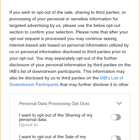
If you wish to opt-out of the sale, sharing to third parties, or
processing of your personal or sensitive information for
Utile? Partagez-le sur Facebook!
targeted advertising by us, please use the below opt-out
section to confirm your selection. Please note that after your
opt-out request is processed you may continue seeing
Vous voulez rester informé ? Suivez-
G
o
o
g
l
e
interest-based ads based on personal information utilized by
nous sur
News
us or personal information disclosed to third parties prior to
your opt-out. You may separately opt-out of the further
disclosure of your personal information by third parties on the
EN RAPPORT
IAB’s list of downstream participants. This information may
Sujets
Des habitudes alimentaires saines
also be disclosed by us to third parties on the
IAB’s List of
Downstream Participants
that may further disclose it to other
Développement de la masse musculaire
third parties.
Diversité alimentaire
Fibre
Graisses saines
Please note that this website/app uses one or more Google
Personal Data Processing Opt Outs
services and may gather and store information including but
Hydratation
Hydrates de carbone
not limited to your visit or usage behaviour. You may click to
I want to opt-out of the Sharing of my
personal data.
L'activité physique et l'alimentation
grant or deny consent to Google and its third-party tags to
Opted In
use your data for below specified purposes in below Google
Le régime alimentaire et l'âge
consent section.
I want to opt-out of the Sale of my