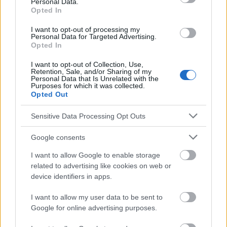
Personal Data.
Les erreurs nutritionnelles les plus courantes
Minéraux
Opted In
Nutriments
Planification des repas
Protéine
I want to opt-out of processing my
Personal Data for Targeted Advertising.
Recettes saines
Régénération musculaire
Opted In
Régime équilibré
Santé cardiaque
I want to opt-out of Collection, Use,
Retention, Sale, and/or Sharing of my
Un régime alimentaire sain pour les hommes
Vitamines
Personal Data that Is Unrelated with the
Purposes for which it was collected.
Opted Out
Voir aussi en
english
deutsch
español
polskim
Sensitive Data Processing Opt Outs
Google consents
Le contenu et les documents de ce site Web sont éducatifs et
informatifs. L'éditeur et les éditeurs du site ne sont pas
I want to allow Google to enable storage
responsables des effets de leur utilisation. Avant d'utiliser les
related to advertising like cookies on web or
conseils et astuces contenus dans le site, vous devez
device identifiers in apps.
absolument consulter votre médecin.
I want to allow my user data to be sent to
Google for online advertising purposes.
Publicité: