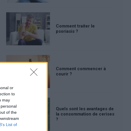
Comment traiter le
psoriasis ?
Comment commencer à
courir ?
sonal or
ection to
ou may
 personal
Quels sont les avantages de
out of the
la consommation de cerises
 downstream
?
B’s List of