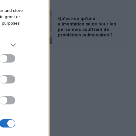
er and store
to grant or
Qu'est-ce qu'une
ed purposes
alimentation saine pour les
personnes souffrant de
problèmes pulmonaires ?
Publicité: