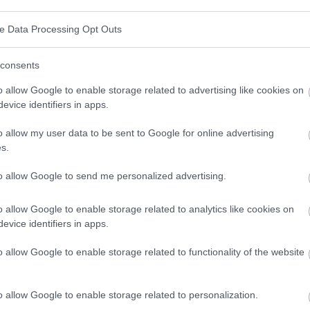
ve Data Processing Opt Outs
consents
es chercheurs de l'université Monash, en Australie,
o allow Google to enable storage related to advertising like cookies on
ndrome de l'intestin irritable (SII). Le SII est une
evice identifiers in apps.
ui peut provoquer des douleurs abdominales, des
o allow my user data to be sent to Google for online advertising
nstipation. Les personnes souffrant du syndrome de
s.
 symptômes s'aggraver après avoir consommé certains
to allow Google to send me personalized advertising.
o allow Google to enable storage related to analytics like cookies on
ODMAP ?
evice identifiers in apps.
o allow Google to enable storage related to functionality of the website
 qui limite la consommation d'oligosaccharides, de
olyols fermentescibles. Ces glucides sont difficiles
o allow Google to enable storage related to personalization.
estin, provoquant des ballonnements, des douleurs