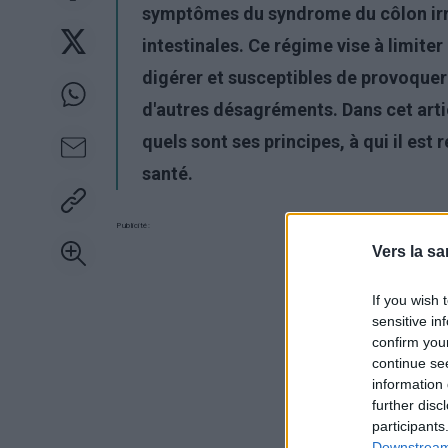
symptômes du syndrome du côlon irrit
intestinales. Ce régime vise à limite
digérer et susceptibles de provoque
d'autres désagréments. Dans cet arti
quels sont ses principes, à qui il es
santé.
Publicité:
Vers la sa
If you wish 
sensitive in
confirm you
continue se
information 
further disc
participants
Downstream 