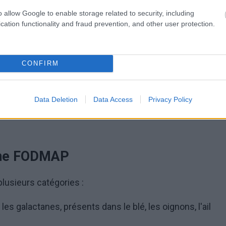
L'acronyme FODMAP est dérivé des noms anglais de
o allow Google to enable storage related to security, including
cation functionality and fraud prevention, and other user protection.
CONFIRM
Data Deletion
Data Access
Privacy Policy
one FODMAP
lusieurs catégories :
les galactanes, présents dans le blé, les oignons, l'ail