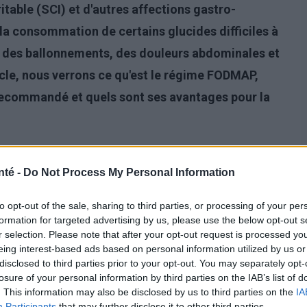
able (SCI) et d'autres affections gastro-
r la consommation de certains glucides difficiles à
r des ballonnements, des douleurs abdominales et
cle, nous verrons ce qu'est le régime FODMAP,
t recommandé et quels sont ses avantages pour la
nté -
Do Not Process My Personal Information
to opt-out of the sale, sharing to third parties, or processing of your per
formation for targeted advertising by us, please use the below opt-out s
r selection. Please note that after your opt-out request is processed y
eing interest-based ads based on personal information utilized by us or
disclosed to third parties prior to your opt-out. You may separately opt-
losure of your personal information by third parties on the IAB’s list of
. This information may also be disclosed by us to third parties on the
IA
Participants
that may further disclose it to other third parties.