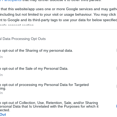
 that this website/app uses one or more Google services and may gath
including but not limited to your visit or usage behaviour. You may click 
 to Google and its third-party tags to use your data for below specifi
ogle consent section.
l Data Processing Opt Outs
P
o opt-out of the Sharing of my personal data.
In
mandé ?
o opt-out of the Sale of my Personal Data.
In
régime FODMAP
to opt-out of processing my Personal Data for Targeted
ing.
In
es suivant un régime FODMAP
ntielles
o opt-out of Collection, Use, Retention, Sale, and/or Sharing
ersonal Data that Is Unrelated with the Purposes for which it
lected.
cialiste ?
Out