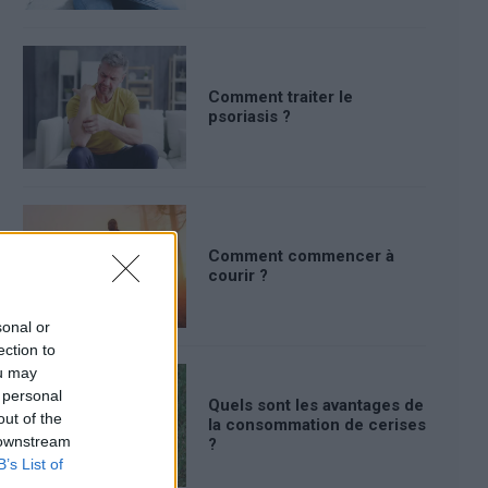
Comment traiter le
psoriasis ?
Comment commencer à
courir ?
sonal or
ection to
ou may
 personal
Quels sont les avantages de
out of the
la consommation de cerises
 downstream
?
B’s List of