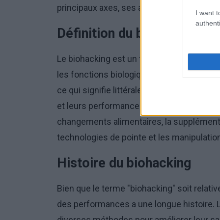
principaux axes, ses avantages et ses risq
I want t
authenti
Définition du biohacking
Le biohacking est un terme général qui e
les fonctions biologiques d'un organisme. 
ce qui signifie littéralement "pirater la b
et leurs performances physiques et menta
changements alimentaires, la supplémentat
technologies de pointe et les manipulatio
Histoire du biohacking
Bien que le terme "biohacking" soit relati
des performances a une longue histoire. Le
diverses méthodes pour améliorer leur san