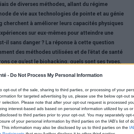
iais de diverses méthodes, allant du régime
ode de vie aux technologies de pointe et au génie
g cherchent à améliorer leurs capacités physiques
 expériences sur eux-mêmes pour atteindre une
st-il sans danger ? La réponse à cette question
ent des méthodes utilisées et de l'état de santé
rons ce qu'est le biohacking, quels sont ses types,
s, et s'il est sans danger.
nté -
Do Not Process My Personal Information
to opt-out of the sale, sharing to third parties, or processing of your per
formation for targeted advertising by us, please use the below opt-out s
r selection. Please note that after your opt-out request is processed y
eing interest-based ads based on personal information utilized by us or
disclosed to third parties prior to your opt-out. You may separately opt-
losure of your personal information by third parties on the IAB’s list of
. This information may also be disclosed by us to third parties on the
IA
Participants
that may further disclose it to other third parties.