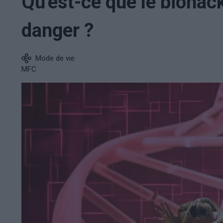
Qu'est-ce que le biohac
danger ?
Mode de vie
MFC