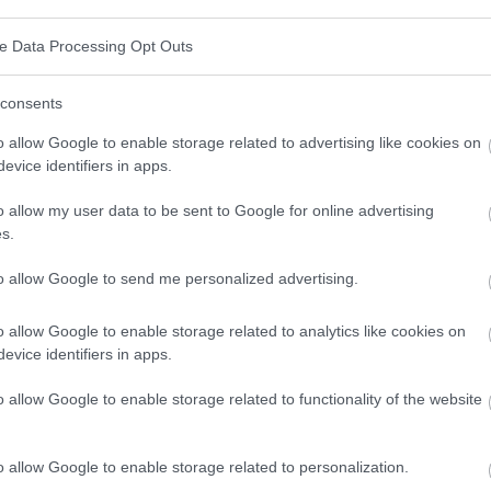
ve Data Processing Opt Outs
consents
rs débutants
o allow Google to enable storage related to advertising like cookies on
evice identifiers in apps.
o allow my user data to be sent to Google for online advertising
s.
to allow Google to send me personalized advertising.
plus en plus dans le contexte de la santé et de
 englobe une variété de méthodes visant à améliorer
o allow Google to enable storage related to analytics like cookies on
evice identifiers in apps.
ples changements de mode de vie à des technologies
o allow Google to enable storage related to functionality of the website
hackers font souvent des expériences sur eux-mêmes
 d'améliorer leur santé, leurs performances et leur
o allow Google to enable storage related to personalization.
minons de plus près ce qu'est le biohacking, ses