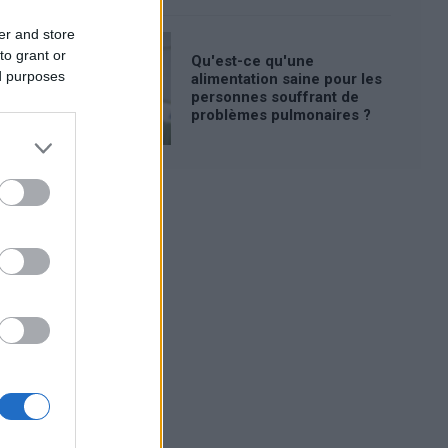
er and store
to grant or
Qu'est-ce qu'une
ed purposes
alimentation saine pour les
personnes souffrant de
problèmes pulmonaires ?
Publicité: