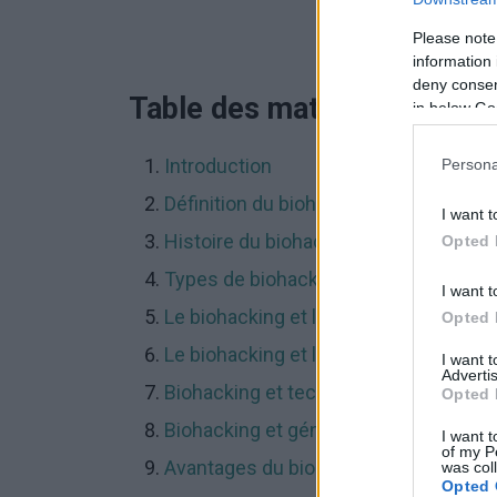
Please note
information 
deny consent
Table des matières
in below Go
Introduction
Persona
Définition du biohacking
I want t
Histoire du biohacking
Opted 
Types de biohacking
I want t
Le biohacking et l'alimentation et la 
Opted 
Le biohacking et le mode de vie
I want 
Advertis
Biohacking et technologie
Opted 
Biohacking et génie génétique
I want t
of my P
Avantages du biohacking
was col
Opted 