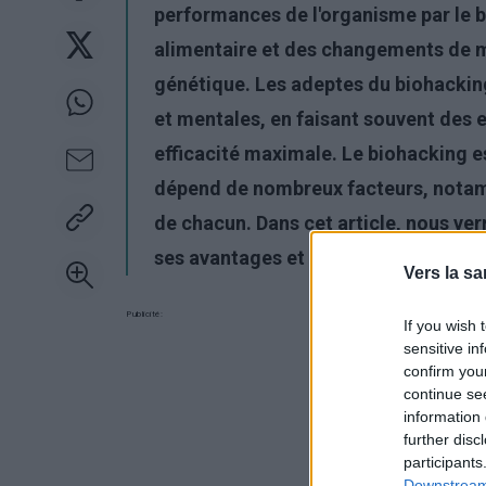
performances de l'organisme par le b
alimentaire et des changements de m
génétique. Les adeptes du biohackin
et mentales, en faisant souvent des
efficacité maximale. Le biohacking e
dépend de nombreux facteurs, notamm
de chacun. Dans cet article, nous ver
ses avantages et ses risques potentiel
Vers la sa
Publicité:
If you wish 
sensitive in
confirm you
continue se
information 
further disc
participants
Downstream 