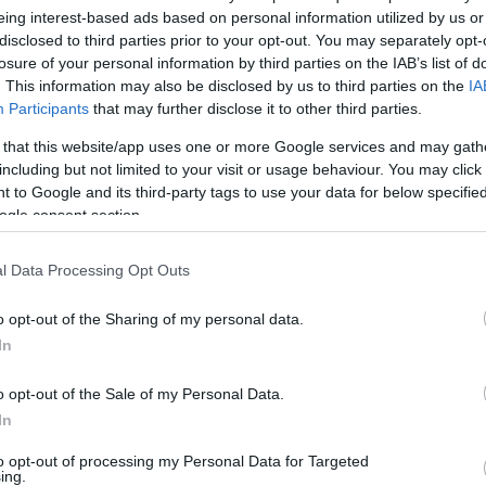
s d'une carence en vitamines, quelles en sont les
eing interest-based ads based on personal information utilized by us or
disclosed to third parties prior to your opt-out. You may separately opt-
losure of your personal information by third parties on the IAB’s list of
. This information may also be disclosed by us to third parties on the
IA
Participants
that may further disclose it to other third parties.
 that this website/app uses one or more Google services and may gath
including but not limited to your visit or usage behaviour. You may click 
 to Google and its third-party tags to use your data for below specifi
ogle consent section.
l Data Processing Opt Outs
o opt-out of the Sharing of my personal data.
In
o opt-out of the Sale of my Personal Data.
In
to opt-out of processing my Personal Data for Targeted
ing.