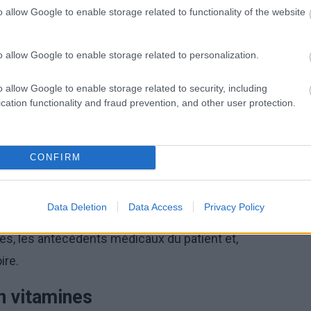
ommation excessive d'alcool, le tabagisme ou
o allow Google to enable storage related to functionality of the website
o allow Google to enable storage related to personalization.
n vitamines
o allow Google to enable storage related to security, including
s peuvent être variés et dépendent de la vitamine
cation functionality and fraud prevention, and other user protection.
aiblesse, de problèmes de peau, de perte de cheveux,
'autres affections.
CONFIRM
ines
Data Deletion
Data Access
Privacy Policy
 être établi en testant les taux de vitamines dans le
es, les antécédents médicaux du patient et,
ire.
n vitamines