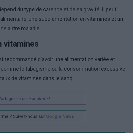
épend du type de carence et de sa gravité. Il peut
limentaire, une supplémentation en vitamines et un
une autre maladie.
n vitamines
est recommandé d'avoir une alimentation variée et
tes comme le tabagisme ou la consommation excessive
s taux de vitamines dans le sang.
 Partagez-le sur Facebook!
ormé ? Suivez-nous sur
G
o
o
g
l
e
News