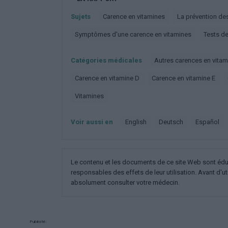
Sujets
Carence en vitamines
La prévention d
Symptômes d'une carence en vitamines
Tests d
Catégories médicales
Autres carences en vita
Carence en vitamine D
Carence en vitamine E
Vitamines
Voir aussi en
english
deutsch
español
Le contenu et les documents de ce site Web sont éducat
responsables des effets de leur utilisation. Avant d'ut
absolument consulter votre médecin.
Publicité: