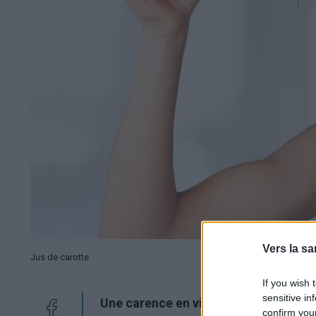
Vers la sa
Jus de carotte
If you wish 
sensitive in
Une carence en vitamines peut entraî
confirm you