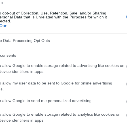
In
es
o opt-out of Collection, Use, Retention, Sale, and/or Sharing
vitamines
ersonal Data that Is Unrelated with the Purposes for which it
lected.
Out
s
s
ve Data Processing Opt Outs
consents
 vitamines
o allow Google to enable storage related to advertising like cookies on
evice identifiers in apps.
s lequel l'organisme ne reçoit pas suffisamment de
nement. Cela peut entraîner divers problèmes de
o allow my user data to be sent to Google for online advertising
s.
to allow Google to send me personalized advertising.
tamines
o allow Google to enable storage related to analytics like cookies on
ues à diverses causes, telles qu'une alimentation
evice identifiers in apps.