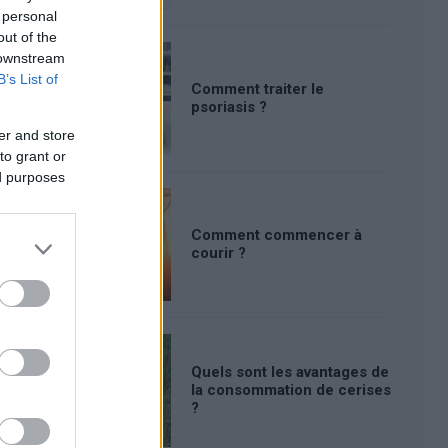
 personal
out of the
 downstream
B’s List of
Comment traiter le
psoriasis ?
er and store
to grant or
ed purposes
Comment commencer à
courir ?
Quels sont les avantages de
la consommation de cerises
?