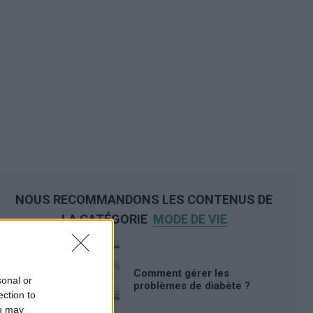
NOUS RECOMMANDONS LES CONTENUS DE
LA CATÉGORIE
MODE DE VIE
Comment gérer les
sonal or
problèmes de diabète ?
ection to
ou may