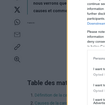
nous verrons quels sont les symptôme
continue se
information 
causes et comment y remédier.
further disc
participants
Downstream 
Publicité:
Please note
information 
deny consent
in below Go
Persona
I want t
Opted 
Table des matières :
I want t
Opted 
Définition de la carence en vitamines
I want 
Causes de la carence en vitamines
Advertis