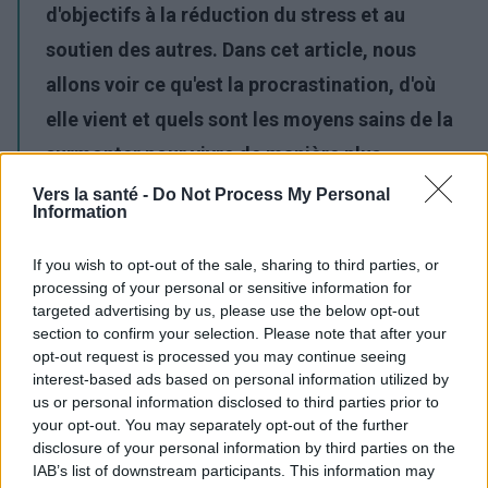
d'objectifs à la réduction du stress et au
soutien des autres. Dans cet article, nous
allons voir ce qu'est la procrastination, d'où
elle vient et quels sont les moyens sains de la
surmonter pour vivre de manière plus
organisée et avec un plus grand sentiment
Vers la santé -
Do Not Process My Personal
Information
d'accomplissement. Nous vous invitons à
poursuivre votre lecture !
If you wish to opt-out of the sale, sharing to third parties, or
processing of your personal or sensitive information for
targeted advertising by us, please use the below opt-out
Publicité:
section to confirm your selection. Please note that after your
opt-out request is processed you may continue seeing
interest-based ads based on personal information utilized by
us or personal information disclosed to third parties prior to
your opt-out. You may separately opt-out of the further
disclosure of your personal information by third parties on the
IAB’s list of downstream participants. This information may