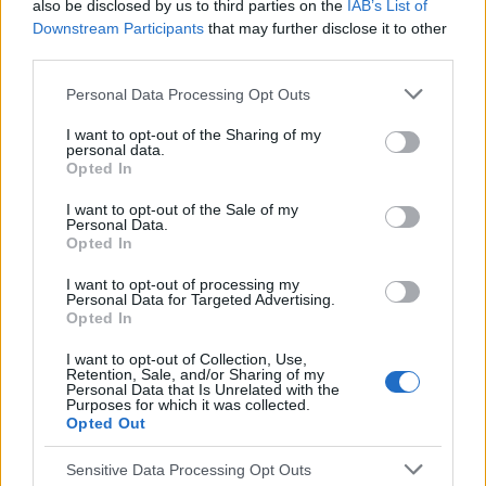
also be disclosed by us to third parties on the
IAB’s List of
Downstream Participants
that may further disclose it to other
third parties.
Please note that this website/app uses one or more Google
Personal Data Processing Opt Outs
services and may gather and store information including but
not limited to your visit or usage behaviour. You may click to
I want to opt-out of the Sharing of my
personal data.
grant or deny consent to Google and its third-party tags to
Opted In
use your data for below specified purposes in below Google
consent section.
I want to opt-out of the Sale of my
Personal Data.
Utile? Partagez-le sur Facebook!
Opted In
I want to opt-out of processing my
Vous voulez rester informé ? Suivez-
G
o
o
g
l
e
Personal Data for Targeted Advertising.
nous sur
News
Opted In
I want to opt-out of Collection, Use,
Retention, Sale, and/or Sharing of my
EN RAPPORT
Personal Data that Is Unrelated with the
Purposes for which it was collected.
Sujets
Conscience de soi
Des méthodes saines
Opted Out
Des objectifs réalistes
Gestion du temps
Sensitive Data Processing Opt Outs