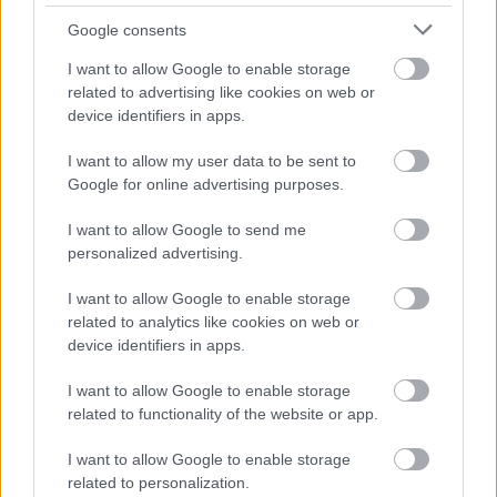
La productivité
Les priorités
Motivation
Google consents
Organisation
Planning
Procrastination
I want to allow Google to enable storage
Réduction du stress
Réflexion
Santé mentale
related to advertising like cookies on web or
device identifiers in apps.
Soutien social
Thérapie
I want to allow my user data to be sent to
Voir aussi en
english
deutsch
español
polskim
Google for online advertising purposes.
I want to allow Google to send me
personalized advertising.
Le contenu et les documents de ce site Web sont éducatifs et
informatifs. L'éditeur et les éditeurs du site ne sont pas
I want to allow Google to enable storage
responsables des effets de leur utilisation. Avant d'utiliser les
related to analytics like cookies on web or
conseils et astuces contenus dans le site, vous devez
device identifiers in apps.
absolument consulter votre médecin.
I want to allow Google to enable storage
related to functionality of the website or app.
Publicité:
I want to allow Google to enable storage
related to personalization.