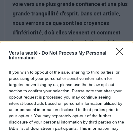
voie vers une plus grande confiance et une plus
grande tranquillité d'esprit. Dans cet article,
nous verrons ce que sont les croyances
d'infériorité, d'où elles viennent et comment
vous pouvez les surmonter - de l'acceptation
de soi aux techniques cognitives en passant
Vers la santé -
Do Not Process My Personal
Information
par le soutien de professionnels. Nous nous
réjouissons de vous lire !
If you wish to opt-out of the sale, sharing to third parties, or
processing of your personal or sensitive information for
targeted advertising by us, please use the below opt-out
Publicité:
section to confirm your selection. Please note that after your
opt-out request is processed you may continue seeing
interest-based ads based on personal information utilized by
us or personal information disclosed to third parties prior to
your opt-out. You may separately opt-out of the further
disclosure of your personal information by third parties on the
IAB’s list of downstream participants. This information may