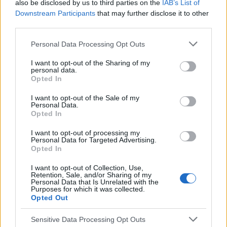
also be disclosed by us to third parties on the
IAB’s List of
Downstream Participants
that may further disclose it to other
third parties.
Please note that this website/app uses one or more Google
Personal Data Processing Opt Outs
services and may gather and store information including but
not limited to your visit or usage behaviour. You may click to
I want to opt-out of the Sharing of my
personal data.
grant or deny consent to Google and its third-party tags to
Opted In
use your data for below specified purposes in below Google
consent section.
I want to opt-out of the Sale of my
Personal Data.
Utile? Partagez-le sur Facebook!
Opted In
I want to opt-out of processing my
Vous voulez rester informé ? Suivez-
G
o
o
g
l
e
Personal Data for Targeted Advertising.
nous sur
News
Opted In
I want to opt-out of Collection, Use,
Retention, Sale, and/or Sharing of my
EN RAPPORT
Personal Data that Is Unrelated with the
Purposes for which it was collected.
Sujets
Acceptation de soi
Affirmations
Opted Out
Auto-évaluation
Changement de mentalité
Sensitive Data Processing Opt Outs