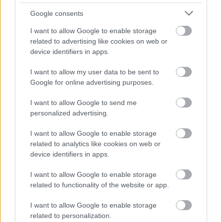
Croyance en sa propre infériorité
Des méthodes saines
Google consents
Des objectifs réalistes
Immunité
Questionnement
I want to allow Google to enable storage
Reconnaissance
Santé mentale
Soutien social
related to advertising like cookies on web or
device identifiers in apps.
Stress
Techniques de relaxation
Thérapie
I want to allow my user data to be sent to
Voir aussi en
english
deutsch
español
polskim
Google for online advertising purposes.
I want to allow Google to send me
personalized advertising.
Le contenu et les documents de ce site Web sont éducatifs et
informatifs. L'éditeur et les éditeurs du site ne sont pas
I want to allow Google to enable storage
responsables des effets de leur utilisation. Avant d'utiliser les
related to analytics like cookies on web or
conseils et astuces contenus dans le site, vous devez
device identifiers in apps.
absolument consulter votre médecin.
I want to allow Google to enable storage
related to functionality of the website or app.
Publicité:
I want to allow Google to enable storage
related to personalization.