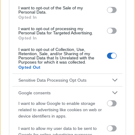
Des techniques pour faire face aux critiques
consent section.
I want to opt-out of the Sale of my
Personal Data.
Faire face au jugement des autres
Opted In
Faire face aux opinions négatives
La critique au travail
I want to opt-out of processing my
Personal Data for Targeted Advertising.
La critique et l'estime de soi
Opted In
L'affirmation de soi et la critique
I want to opt-out of Collection, Use,
Retention, Sale, and/or Sharing of my
L'impact psychologique de la critique
Personal Data that Is Unrelated with the
Purposes for which it was collected.
Renforcer la résilience émotionnelle
Opted Out
Sensitive Data Processing Opt Outs
Voir aussi en
english
deutsch
español
polskim
Google consents
I want to allow Google to enable storage
Le contenu et les documents de ce site Web sont éducatifs et
related to advertising like cookies on web or
informatifs. L'éditeur et les éditeurs du site ne sont pas
device identifiers in apps.
responsables des effets de leur utilisation. Avant d'utiliser les
conseils et astuces contenus dans le site, vous devez
I want to allow my user data to be sent to
absolument consulter votre médecin.
Google for online advertising purposes.