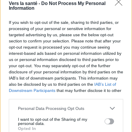
Vers la santé -
Do Not Process My Personal
Information
If you wish to opt-out of the sale, sharing to third parties, or
processing of your personal or sensitive information for
Utile? Partagez-le sur Facebook!
targeted advertising by us, please use the below opt-out
section to confirm your selection. Please note that after your
opt-out request is processed you may continue seeing
Vous voulez rester informé ? Suivez-
G
o
o
g
l
e
interest-based ads based on personal information utilized by
nous sur
News
us or personal information disclosed to third parties prior to
your opt-out. You may separately opt-out of the further
disclosure of your personal information by third parties on the
EN RAPPORT
IAB’s list of downstream participants. This information may
Sujets
Comment faire face aux critiques
also be disclosed by us to third parties on the
IAB’s List of
Downstream Participants
that may further disclose it to other
Comment ne pas prendre les critiques personnellement
third parties.
Critique constructive
Critique et développement personnel
Please note that this website/app uses one or more Google
Personal Data Processing Opt Outs
services and may gather and store information including but
Critique et santé mentale
Critiques et relations
not limited to your visit or usage behaviour. You may click to
I want to opt-out of the Sharing of my
personal data.
Des méthodes saines pour faire face aux critiques
grant or deny consent to Google and its third-party tags to
Opted In
use your data for below specified purposes in below Google