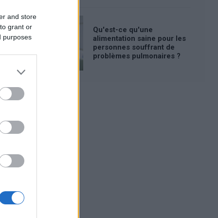
er and store
to grant or
Qu'est-ce qu'une
ed purposes
alimentation saine pour les
personnes souffrant de
problèmes pulmonaires ?
Publicité: