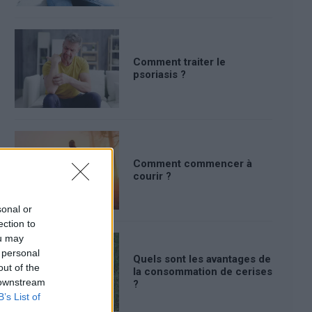
Comment traiter le
psoriasis ?
Comment commencer à
courir ?
sonal or
ection to
ou may
 personal
Quels sont les avantages de
out of the
la consommation de cerises
 downstream
?
B’s List of