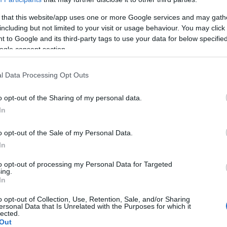
 that this website/app uses one or more Google services and may gath
including but not limited to your visit or usage behaviour. You may click 
 to Google and its third-party tags to use your data for below specifi
ogle consent section.
n ?
l Data Processing Opt Outs
o opt-out of the Sharing of my personal data.
ables
In
 tâches
o opt-out of the Sale of my Personal Data.
ipline
In
 rétablissement de la motivation
to opt-out of processing my Personal Data for Targeted
ing.
In
upération
o opt-out of Collection, Use, Retention, Sale, and/or Sharing
ersonal Data that Is Unrelated with the Purposes for which it
lle ?
lected.
Out