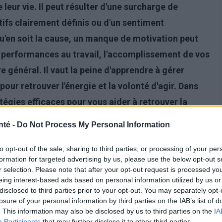
eur vie. Il peut résulter d'une surcharge de
tifs clairement définis ou d'un sentiment
u'en soit la cause, un manque de motivation peut
s performances au travail, l'accomplissement de vos
e général. Il vaut la peine d'apprendre à gérer
ur retrouver l'énergie et la volonté d'agir. Dans
tégies efficaces pour vous aider à retrouver la
uotidiens.
nté -
Do Not Process My Personal Information
to opt-out of the sale, sharing to third parties, or processing of your per
formation for targeted advertising by us, please use the below opt-out s
r selection. Please note that after your opt-out request is processed y
eing interest-based ads based on personal information utilized by us or
disclosed to third parties prior to your opt-out. You may separately opt-
losure of your personal information by third parties on the IAB’s list of
. This information may also be disclosed by us to third parties on the
IA
Participants
that may further disclose it to other third parties.