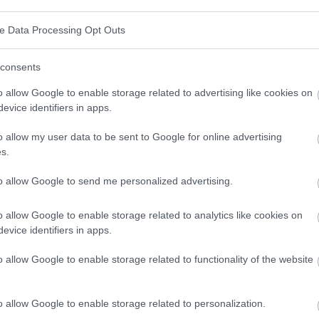
ve Data Processing Opt Outs
motivation ?
consents
o allow Google to enable storage related to advertising like cookies on
 ressent une difficulté à agir ou à poursuivre une
evice identifiers in apps.
tre vie professionnelle ou personnelle. Elle peut se
o allow my user data to be sent to Google for online advertising
ce, de découragement et de manque d'énergie.
s.
à un sentiment interne d'accablement, à un excès de
to allow Google to send me personalized advertising.
d'objectif. Quelle qu'en soit la cause, il est utile de
re qui peut être modifié en utilisant les bonnes
o allow Google to enable storage related to analytics like cookies on
evice identifiers in apps.
o allow Google to enable storage related to functionality of the website
motivation
o allow Google to enable storage related to personalization.
auses, tant physiques que psychologiques.
Voici