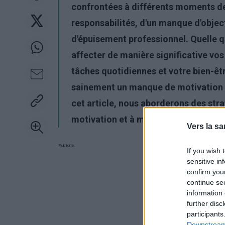
confrontées à différents moments de l
responsabilités, d'un manque d'objec
d'épuisement professionnel. Quelle q
affecter de manière significative vo
tâches quotidiennes et votre bien-êtr
sainement un manque de motivation po
cet article, nous aborderons des stra
motivation et à maîtriser vos défis q
Vers la sa
Publicité:
If you wish 
sensitive in
confirm you
continue se
information 
further disc
participants
Downstream 