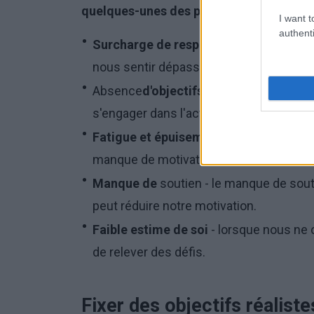
quelques-unes des plus courantes :
I want t
authenti
Surcharge de responsabilités
- lorsqu
nous sentir dépassés et manquer d'énerg
Absence
d'objectifs
clairs - sans objecti
s'engager dans l'action.
Fatigue et épuisement
- une fatigue ph
manque de motivation.
Manque de
soutien - le manque de sout
peut réduire notre motivation.
Faible estime de soi
- lorsque nous ne 
de relever des défis.
Fixer des objectifs réaliste