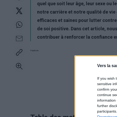
quel que soit leur âge, leur sexe ou le
notre carrière et notre qualité de vi
efficaces et saines pour lutter cont
de soi positive. Dans cet article, no
contribuer à renforcer la confiance en
Publicité:
Vers la sa
If you wish 
sensitive in
confirm you
continue se
information 
further disc
participants
Downstream 