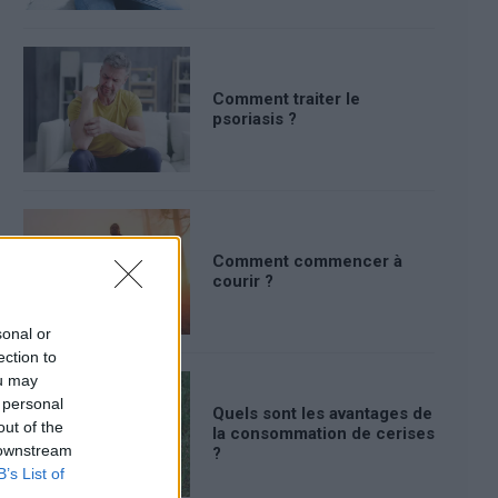
Comment traiter le
psoriasis ?
Comment commencer à
courir ?
sonal or
ection to
ou may
 personal
Quels sont les avantages de
out of the
la consommation de cerises
 downstream
?
B’s List of