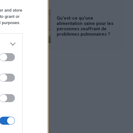
er and store
to grant or
Qu'est-ce qu'une
ed purposes
alimentation saine pour les
personnes souffrant de
problèmes pulmonaires ?
Publicité: