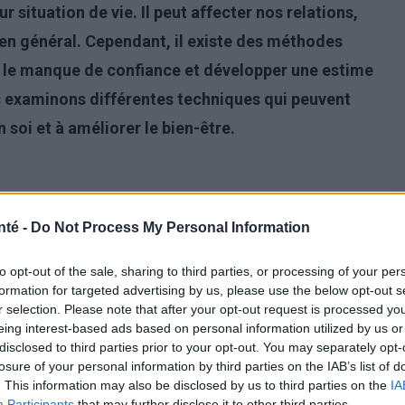
ur situation de vie. Il peut affecter nos relations,
e en général. Cependant, il existe des méthodes
re le manque de confiance et développer une estime
us examinons différentes techniques qui peuvent
 soi et à améliorer le bien-être.
nté -
Do Not Process My Personal Information
to opt-out of the sale, sharing to third parties, or processing of your per
formation for targeted advertising by us, please use the below opt-out s
r selection. Please note that after your opt-out request is processed y
eing interest-based ads based on personal information utilized by us or
disclosed to third parties prior to your opt-out. You may separately opt-
losure of your personal information by third parties on the IAB’s list of
. This information may also be disclosed by us to third parties on the
IA
Participants
that may further disclose it to other third parties.