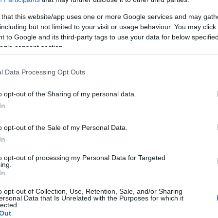
 that this website/app uses one or more Google services and may gath
including but not limited to your visit or usage behaviour. You may click 
 to Google and its third-party tags to use your data for below specifi
ogle consent section.
en soi
l Data Processing Opt Outs
de confiance en soi ?
o opt-out of the Sharing of my personal data.
In
s
e conscience
o opt-out of the Sale of my Personal Data.
In
n d'objectifs
to opt-out of processing my Personal Data for Targeted
ing.
In
s
o opt-out of Collection, Use, Retention, Sale, and/or Sharing
ersonal Data that Is Unrelated with the Purposes for which it
lected.
Out