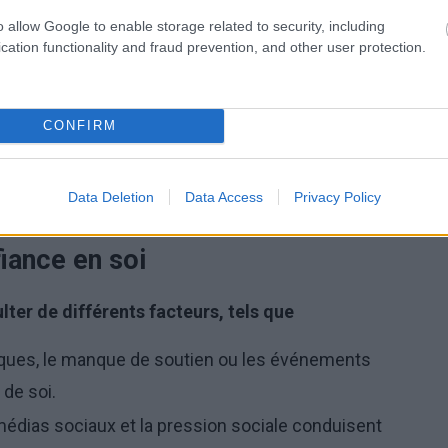
epter ses forces et ses faiblesses.
o allow Google to enable storage related to security, including
 de l'équilibre émotionnel face aux opinions des
cation functionality and fraud prevention, and other user protection.
ut faire face aux défis et aux difficultés.
CONFIRM
ce de doutes, mais plutôt la capacité à y faire face de
Data Deletion
Data Access
Privacy Policy
iance en soi
ter de différents facteurs, tels que
iques, le manque de soutien ou les événements
 de soi.
édias sociaux et la pression sociale conduisent