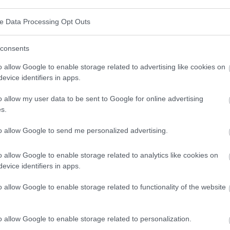
ve Data Processing Opt Outs
consents
uvent d'une faible estime de soi, d'expériences
o allow Google to enable storage related to advertising like cookies on
trop sévère. Il peut conduire à éviter les défis, à
evice identifiers in apps.
ess dans la vie quotidienne. Cependant, une approche
o allow my user data to be sent to Google for online advertising
d'éliminer ces obstacles et de développer vos points
s.
trerons sur des méthodes efficaces, naturelles et
to allow Google to send me personalized advertising.
o allow Google to enable storage related to analytics like cookies on
en soi ?
evice identifiers in apps.
o allow Google to enable storage related to functionality of the website
s compétences, ses capacités et sa valeur en tant
o allow Google to enable storage related to personalization.