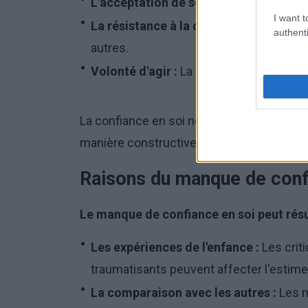
L'acceptation de soi :
La capacité à acc
I want t
La résistance à la critique :
Le maintien
authenti
autres.
Volonté d'agir :
La conviction que l'on pe
La confiance en soi ne signifie pas l'absen
manière constructive.
Raisons du manque de conf
Le manque de confiance en soi peut résul
Les expériences de l'enfance :
Les crit
traumatisants peuvent affecter l'estime
La comparaison avec les autres :
Les m