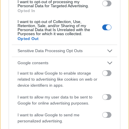
I want to opt-out of processing my
Techniques respiratoires
Personal Data for Targeted Advertising.
Opted In
Thérapie cognitivo-comportementale
I want to opt-out of Collection, Use,
Retention, Sale, and/or Sharing of my
Voir aussi en
english
deutsch
español
polskim
Personal Data that Is Unrelated with the
Purposes for which it was collected.
Opted Out
Le contenu et les documents de ce site Web sont éducatifs et
Sensitive Data Processing Opt Outs
informatifs. L'éditeur et les éditeurs du site ne sont pas
responsables des effets de leur utilisation. Avant d'utiliser les
Google consents
conseils et astuces contenus dans le site, vous devez
absolument consulter votre médecin.
I want to allow Google to enable storage
related to advertising like cookies on web or
device identifiers in apps.
Publicité:
I want to allow my user data to be sent to
Google for online advertising purposes.
I want to allow Google to send me
personalized advertising.