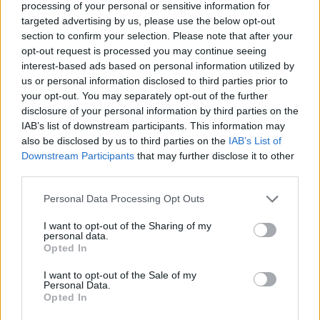
processing of your personal or sensitive information for
targeted advertising by us, please use the below opt-out
section to confirm your selection. Please note that after your
opt-out request is processed you may continue seeing
Utile? Partagez-le sur Facebook!
interest-based ads based on personal information utilized by
us or personal information disclosed to third parties prior to
your opt-out. You may separately opt-out of the further
Vous voulez rester informé ? Suivez-
G
o
o
g
l
e
disclosure of your personal information by third parties on the
nous sur
News
IAB’s list of downstream participants. This information may
also be disclosed by us to third parties on the
IAB’s List of
EN RAPPORT
Downstream Participants
that may further disclose it to other
third parties.
Sujets
Activité physique
Anxiété sociale
Please note that this website/app uses one or more Google
Personal Data Processing Opt Outs
Exposition progressive
Faire face à l'anxiété
services and may gather and store information including but
not limited to your visit or usage behaviour. You may click to
I want to opt-out of the Sharing of my
Phobie sociale
Réduction du stress
personal data.
grant or deny consent to Google and its third-party tags to
Opted In
Régime alimentaire pour l'anxiété
Santé mentale
use your data for below specified purposes in below Google
consent section.
I want to opt-out of the Sale of my
Soutien de groupe
Supplémentation
Personal Data.
Opted In
Support-neighbours
Techniques de relaxation