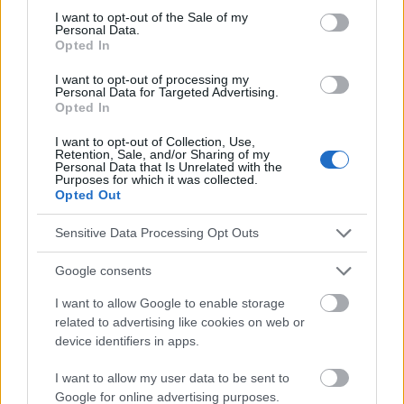
consent section.
I want to opt-out of the Sale of my
Des méthodes saines
Healthy-diet
Personal Data.
Opted In
La peur du vieillissement
Les causes de l'anxiété
I want to opt-out of processing my
Personal Data for Targeted Advertising.
Les effets de l'anxiété
Longévité
Pleine conscience
Opted In
Réduction du stress
Relations
I want to opt-out of Collection, Use,
Retention, Sale, and/or Sharing of my
Résilience psychologique
Santé mentale
Personal Data that Is Unrelated with the
Purposes for which it was collected.
Soutien social
Techniques de relaxation
Opted Out
Voir aussi en
Sensitive Data Processing Opt Outs
english
deutsch
español
polskim
Google consents
I want to allow Google to enable storage
Le contenu et les documents de ce site Web sont éducatifs et
related to advertising like cookies on web or
informatifs. L'éditeur et les éditeurs du site ne sont pas
responsables des effets de leur utilisation. Avant d'utiliser les
device identifiers in apps.
conseils et astuces contenus dans le site, vous devez
absolument consulter votre médecin.
I want to allow my user data to be sent to
Google for online advertising purposes.