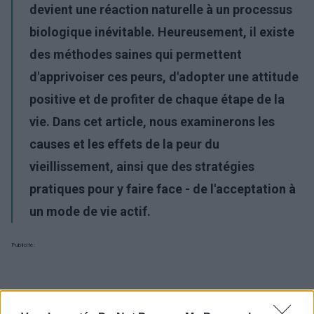
devient une réaction naturelle à un processus
biologique inévitable. Heureusement, il existe
des
méthodes saines
qui permettent
d'apprivoiser ces peurs, d'adopter une attitude
positive et de profiter de chaque étape de la
vie. Dans cet article, nous examinerons les
causes et les effets de la peur du
vieillissement, ainsi que des stratégies
pratiques pour y faire face - de l'acceptation à
un mode de vie actif.
Publicité: