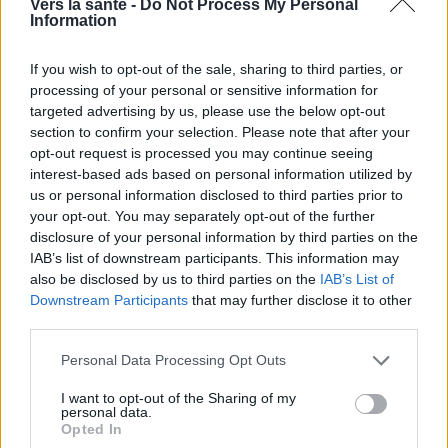
Vers la santé -
Do Not Process My Personal
Information
If you wish to opt-out of the sale, sharing to third parties, or
processing of your personal or sensitive information for
targeted advertising by us, please use the below opt-out
section to confirm your selection. Please note that after your
opt-out request is processed you may continue seeing
interest-based ads based on personal information utilized by
us or personal information disclosed to third parties prior to
your opt-out. You may separately opt-out of the further
disclosure of your personal information by third parties on the
IAB’s list of downstream participants. This information may
Utile? Partagez-le sur Facebook!
also be disclosed by us to third parties on the
IAB’s List of
Downstream Participants
that may further disclose it to other
third parties.
Vous voulez rester informé ? Suivez-
G
o
o
g
l
e
nous sur
News
Please note that this website/app uses one or more Google
Personal Data Processing Opt Outs
services and may gather and store information including but
not limited to your visit or usage behaviour. You may click to
I want to opt-out of the Sharing of my
EN RAPPORT
personal data.
grant or deny consent to Google and its third-party tags to
Opted In
use your data for below specified purposes in below Google
Sujets
Acceptation
Activité physique