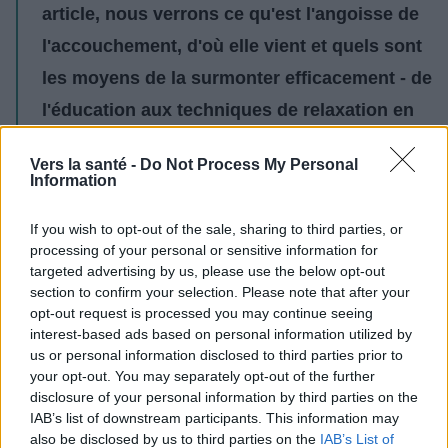
article, nous verrons ce qu'est l'angoisse de
l'accouchement, d'où elle vient et quels sont
les moyens de la surmonter efficacement - de
l'éducation aux techniques de relaxation en
passant par le soutien des proches. Bonne
Vers la santé -
Do Not Process My Personal
lecture !
Information
Publicité:
If you wish to opt-out of the sale, sharing to third parties, or
processing of your personal or sensitive information for
targeted advertising by us, please use the below opt-out
section to confirm your selection. Please note that after your
opt-out request is processed you may continue seeing
interest-based ads based on personal information utilized by
us or personal information disclosed to third parties prior to
your opt-out. You may separately opt-out of the further
disclosure of your personal information by third parties on the
IAB’s list of downstream participants. This information may
also be disclosed by us to third parties on the
IAB’s List of