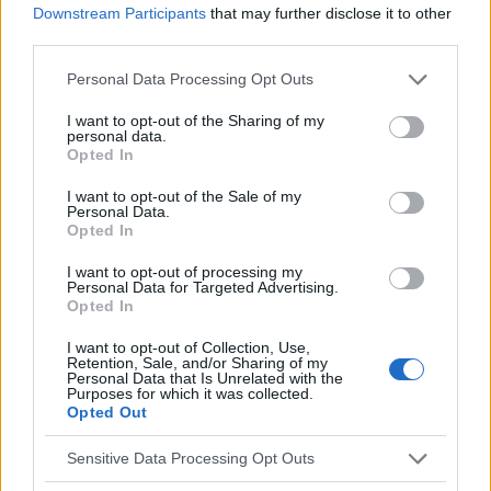
Downstream Participants
that may further disclose it to other
third parties.
Please note that this website/app uses one or more Google
Personal Data Processing Opt Outs
services and may gather and store information including but
not limited to your visit or usage behaviour. You may click to
I want to opt-out of the Sharing of my
personal data.
grant or deny consent to Google and its third-party tags to
Opted In
Utile? Partagez-le sur Facebook!
use your data for below specified purposes in below Google
consent section.
I want to opt-out of the Sale of my
Personal Data.
Vous voulez rester informé ? Suivez-nous
G
o
o
g
l
e
Opted In
sur
News
I want to opt-out of processing my
Personal Data for Targeted Advertising.
Opted In
EN RAPPORT
I want to opt-out of Collection, Use,
Sujets
Acceptation de soi
Activité physique
Retention, Sale, and/or Sharing of my
Personal Data that Is Unrelated with the
Des méthodes saines
éducation
Entretiens
Purposes for which it was collected.
Opted Out
Peur de l'accouchement
Plan de naissance
Sensitive Data Processing Opt Outs
Préparation à la naissance
Réduction du stress