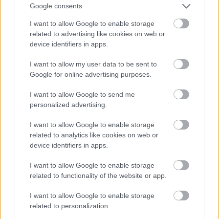
Santé mentale
Support-neighbours
Google consents
Techniques de relaxation
Thérapie
Tocophobie
I want to allow Google to enable storage
related to advertising like cookies on web or
Visualisation
device identifiers in apps.
Voir aussi en
english
deutsch
español
polskim
I want to allow my user data to be sent to
Google for online advertising purposes.
I want to allow Google to send me
Le contenu et les documents de ce site Web sont éducatifs et
personalized advertising.
informatifs. L'éditeur et les éditeurs du site ne sont pas
responsables des effets de leur utilisation. Avant d'utiliser les
I want to allow Google to enable storage
conseils et astuces contenus dans le site, vous devez
related to analytics like cookies on web or
absolument consulter votre médecin.
device identifiers in apps.
I want to allow Google to enable storage
Publicité:
related to functionality of the website or app.
I want to allow Google to enable storage
related to personalization.