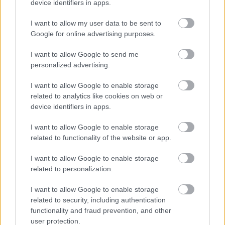
device identifiers in apps.
Le contenu et les documents de ce site Web sont éducatifs et
I want to allow my user data to be sent to
informatifs. L'éditeur et les éditeurs du site ne sont pas
Google for online advertising purposes.
responsables des effets de leur utilisation. Avant d'utiliser les
conseils et astuces contenus dans le site, vous devez
I want to allow Google to send me
absolument consulter votre médecin.
personalized advertising.
I want to allow Google to enable storage
Publicité:
related to analytics like cookies on web or
device identifiers in apps.
I want to allow Google to enable storage
related to functionality of the website or app.
I want to allow Google to enable storage
related to personalization.
I want to allow Google to enable storage
related to security, including authentication
functionality and fraud prevention, and other
user protection.