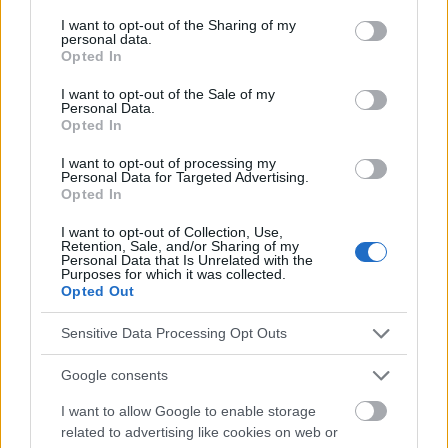
services and may gather and store information including but
Utile? Partagez-le sur Facebook!
not limited to your visit or usage behaviour. You may click to
I want to opt-out of the Sharing of my
personal data.
grant or deny consent to Google and its third-party tags to
Opted In
use your data for below specified purposes in below Google
Vous voulez rester informé ? Suivez-
G
o
o
g
l
e
consent section.
nous sur
News
I want to opt-out of the Sale of my
Personal Data.
Opted In
EN RAPPORT
I want to opt-out of processing my
Personal Data for Targeted Advertising.
Sujets
Acceptation de soi
Auto-évaluation
Opted In
Des méthodes saines
Fixer des limites
I want to opt-out of Collection, Use,
Retention, Sale, and/or Sharing of my
La pression sociale
Les priorités
Méditation
Personal Data that Is Unrelated with the
Purposes for which it was collected.
Pleine conscience
Résilience psychologique
Opted Out
Restriction des médias
Santé mentale
Soutien social
Sensitive Data Processing Opt Outs
Stress
Techniques de relaxation
Thérapie
Google consents
Voir aussi en
english
deutsch
español
polskim
I want to allow Google to enable storage
related to advertising like cookies on web or