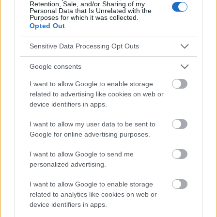
Retention, Sale, and/or Sharing of my
Le contenu et les documents de ce site Web sont éducatifs et
Personal Data that Is Unrelated with the
informatifs. L'éditeur et les éditeurs du site ne sont pas
Purposes for which it was collected.
responsables des effets de leur utilisation. Avant d'utiliser les
Opted Out
conseils et astuces contenus dans le site, vous devez
absolument consulter votre médecin.
Sensitive Data Processing Opt Outs
Google consents
Publicité:
I want to allow Google to enable storage
related to advertising like cookies on web or
device identifiers in apps.
I want to allow my user data to be sent to
Google for online advertising purposes.
I want to allow Google to send me
personalized advertising.
I want to allow Google to enable storage
related to analytics like cookies on web or
device identifiers in apps.