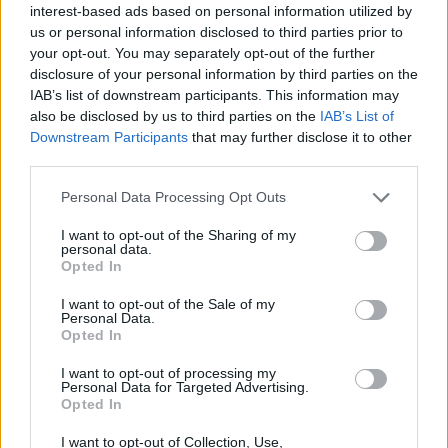
interest-based ads based on personal information utilized by
Utile? Partagez-le sur Facebook!
us or personal information disclosed to third parties prior to
your opt-out. You may separately opt-out of the further
disclosure of your personal information by third parties on the
Vous voulez rester informé ? Suivez-
G
o
o
g
l
e
IAB’s list of downstream participants. This information may
nous sur
News
also be disclosed by us to third parties on the
IAB’s List of
Downstream Participants
that may further disclose it to other
EN RAPPORT
third parties.
Sujets
Activité physique
Alimentation équilibrée
Please note that this website/app uses one or more Google
Personal Data Processing Opt Outs
services and may gather and store information including but
Des méthodes saines
Gestion du stress
not limited to your visit or usage behaviour. You may click to
I want to opt-out of the Sharing of my
personal data.
grant or deny consent to Google and its third-party tags to
Habitudes saines
Irrigation
Manque d'énergie
Opted In
use your data for below specified purposes in below Google
Promenades en plein air
Rest
Sommeil-hygiène
consent section.
I want to opt-out of the Sale of my
Personal Data.
Soutien psychologique
Supplémentation
Opted In
I want to opt-out of processing my
Voir aussi en
english
deutsch
español
polskim
Personal Data for Targeted Advertising.
Opted In
I want to opt-out of Collection, Use,