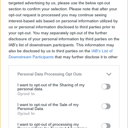
targeted advertising by us, please use the below opt-out
section to confirm your selection. Please note that after your
opt-out request is processed you may continue seeing
interest-based ads based on personal information utilized by
us or personal information disclosed to third parties prior to
Utile? Partagez-le sur Facebook!
your opt-out. You may separately opt-out of the further
disclosure of your personal information by third parties on the
IAB’s list of downstream participants. This information may
Vous voulez rester informé ? Suivez-
G
o
o
g
l
e
also be disclosed by us to third parties on the
IAB’s List of
nous sur
News
Downstream Participants
that may further disclose it to other
third parties.
EN RAPPORT
Please note that this website/app uses one or more Google
Personal Data Processing Opt Outs
services and may gather and store information including but
Sujets
Autodiscipline
Boxe
Brûler des calories
not limited to your visit or usage behaviour. You may click to
I want to opt-out of the Sharing of my
personal data.
Confiance en soi
Durabilité
Entraînement cardio
grant or deny consent to Google and its third-party tags to
Opted In
use your data for below specified purposes in below Google
Entraînement de boxe
Force musculaire
consent section.
I want to opt-out of the Sale of my
Personal Data.
La coordination motrice
La remise en forme
Opted In
La santé physique
Les bienfaits de la boxe
I want to opt-out of processing my