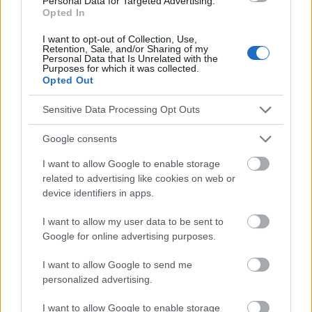
Personal Data for Targeted Advertising.
Réduction du stress
Santé cardiaque
Santé mentale
Opted In
I want to opt-out of Collection, Use,
Voir aussi en
english
deutsch
español
polskim
Retention, Sale, and/or Sharing of my
Personal Data that Is Unrelated with the
Purposes for which it was collected.
Opted Out
Le contenu et les documents de ce site Web sont éducatifs et
informatifs. L'éditeur et les éditeurs du site ne sont pas
Sensitive Data Processing Opt Outs
responsables des effets de leur utilisation. Avant d'utiliser les
conseils et astuces contenus dans le site, vous devez
Google consents
absolument consulter votre médecin.
I want to allow Google to enable storage
related to advertising like cookies on web or
Publicité:
device identifiers in apps.
I want to allow my user data to be sent to
Google for online advertising purposes.
I want to allow Google to send me
personalized advertising.
I want to allow Google to enable storage