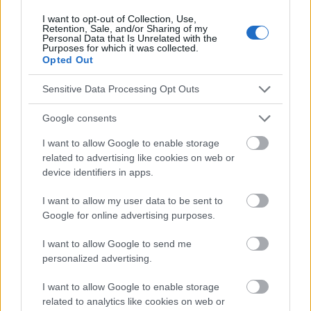
I want to opt-out of Collection, Use,
Retention, Sale, and/or Sharing of my
Personal Data that Is Unrelated with the
Purposes for which it was collected.
Le contenu et les documents de ce site Web sont éducatifs et
Opted Out
informatifs. L'éditeur et les éditeurs du site ne sont pas
responsables des effets de leur utilisation. Avant d'utiliser les
Sensitive Data Processing Opt Outs
conseils et astuces contenus dans le site, vous devez
absolument consulter votre médecin.
Google consents
I want to allow Google to enable storage
Publicité:
related to advertising like cookies on web or
device identifiers in apps.
I want to allow my user data to be sent to
Google for online advertising purposes.
I want to allow Google to send me
personalized advertising.
I want to allow Google to enable storage
related to analytics like cookies on web or