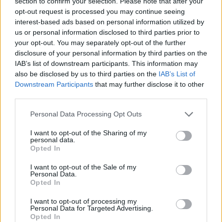
section to confirm your selection. Please note that after your
opt-out request is processed you may continue seeing
Vous voulez rester informé ? Suivez-
G
o
o
g
l
e
interest-based ads based on personal information utilized by
nous sur
News
us or personal information disclosed to third parties prior to
your opt-out. You may separately opt-out of the further
disclosure of your personal information by third parties on the
EN RAPPORT
IAB’s list of downstream participants. This information may
also be disclosed by us to third parties on the
IAB’s List of
Sujets
Comment commencer à jouer au tennis
Downstream Participants
that may further disclose it to other
Condition
Confiance en soi
Coordination
third parties.
Développement physique
La santé physique
Please note that this website/app uses one or more Google
Personal Data Processing Opt Outs
services and may gather and store information including but
Les avantages du tennis
Longévité
Perte de poids
not limited to your visit or usage behaviour. You may click to
I want to opt-out of the Sharing of my
personal data.
grant or deny consent to Google and its third-party tags to
Prestations sociales
Réduction du stress
Opted In
use your data for below specified purposes in below Google
Renforcement des muscles
Rivalité
Santé cardiaque
consent section.
I want to opt-out of the Sale of my
Personal Data.
Santé des os
Santé mentale
Tennis
Opted In
Travail d'équipe
Un sport polyvalent
I want to opt-out of processing my
Personal Data for Targeted Advertising.
Opted In
Voir aussi en
english
deutsch
español
polskim