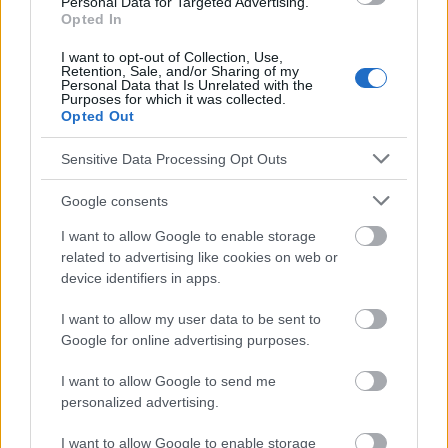
Personal Data for Targeted Advertising.
Techniques respiratoires
Opted In
I want to opt-out of Collection, Use,
Voir aussi en
english
deutsch
español
polskim
Retention, Sale, and/or Sharing of my
Personal Data that Is Unrelated with the
Purposes for which it was collected.
Opted Out
Le contenu et les documents de ce site Web sont éducatifs et
informatifs. L'éditeur et les éditeurs du site ne sont pas
Sensitive Data Processing Opt Outs
responsables des effets de leur utilisation. Avant d'utiliser les
conseils et astuces contenus dans le site, vous devez
Google consents
absolument consulter votre médecin.
I want to allow Google to enable storage
related to advertising like cookies on web or
device identifiers in apps.
Publicité:
I want to allow my user data to be sent to
Google for online advertising purposes.
I want to allow Google to send me
personalized advertising.
I want to allow Google to enable storage