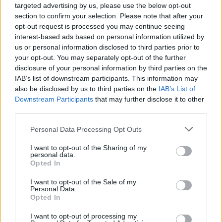
targeted advertising by us, please use the below opt-out
section to confirm your selection. Please note that after your
opt-out request is processed you may continue seeing
interest-based ads based on personal information utilized by
Utile? Partagez-le sur Facebook!
us or personal information disclosed to third parties prior to
your opt-out. You may separately opt-out of the further
Vous voulez rester informé ? Suivez-
G
o
o
g
l
e
disclosure of your personal information by third parties on the
nous sur
News
IAB’s list of downstream participants. This information may
also be disclosed by us to third parties on the
IAB’s List of
Downstream Participants
that may further disclose it to other
EN RAPPORT
third parties.
Sujets
Avantages pour la santé
Exercices de qigong
Please note that this website/app uses one or more Google
Personal Data Processing Opt Outs
services and may gather and store information including but
Exercices de tai chi
Flexibilité
not limited to your visit or usage behaviour. You may click to
I want to opt-out of the Sharing of my
personal data.
Harmonisation de l'énergie
La méditation en mouvement
grant or deny consent to Google and its third-party tags to
Opted In
use your data for below specified purposes in below Google
La santé physique
La sécurité pendant l'entraînement
consent section.
I want to opt-out of the Sale of my
Personal Data.
L'amélioration de l'équilibre
Le développement spirituel
Opted In
Qigong
Réduction du stress
Santé mentale
Tai chi
I want to opt-out of processing my