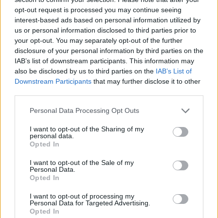
opt-out request is processed you may continue seeing
interest-based ads based on personal information utilized by
Utile? Partagez-le sur Facebook!
us or personal information disclosed to third parties prior to
your opt-out. You may separately opt-out of the further
Vous voulez rester informé ? Suivez-
G
o
o
g
l
e
disclosure of your personal information by third parties on the
nous sur
News
IAB’s list of downstream participants. This information may
also be disclosed by us to third parties on the
IAB’s List of
Downstream Participants
that may further disclose it to other
EN RAPPORT
third parties.
Sujets
Activité physique
Basket-ball
Please note that this website/app uses one or more Google
Personal Data Processing Opt Outs
services and may gather and store information including but
Basket-ball et fitness
Brûler des calories
not limited to your visit or usage behaviour. You may click to
I want to opt-out of the Sharing of my
personal data.
Développement physique
Healthy-lifestyles
grant or deny consent to Google and its third-party tags to
Opted In
use your data for below specified purposes in below Google
L'amélioration de la condition physique
consent section.
I want to opt-out of the Sale of my
Personal Data.
Les avantages de la pratique du basket-ball
Opted In
Santé cardiaque
Santé et basket-ball
Sport d'équipe
I want to opt-out of processing my
Personal Data for Targeted Advertising.
Opted In
Voir aussi en
english
deutsch
español
polskim