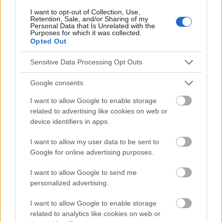
I want to opt-out of Collection, Use,
Retention, Sale, and/or Sharing of my
Personal Data that Is Unrelated with the
Purposes for which it was collected.
Le contenu et les documents de ce site Web sont éducatifs et
Opted Out
informatifs. L'éditeur et les éditeurs du site ne sont pas
responsables des effets de leur utilisation. Avant d'utiliser les
Sensitive Data Processing Opt Outs
conseils et astuces contenus dans le site, vous devez
absolument consulter votre médecin.
Google consents
I want to allow Google to enable storage
Publicité:
related to advertising like cookies on web or
device identifiers in apps.
I want to allow my user data to be sent to
Google for online advertising purposes.
I want to allow Google to send me
personalized advertising.
I want to allow Google to enable storage
related to analytics like cookies on web or