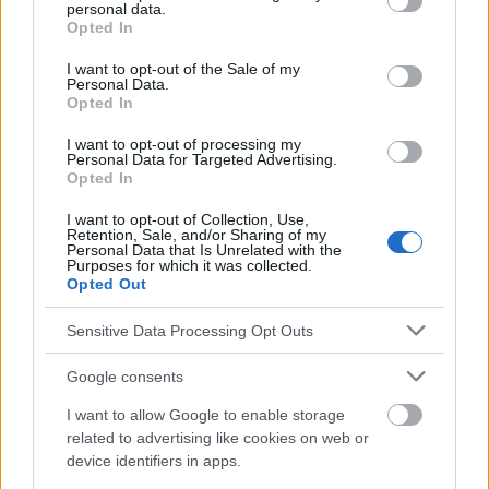
personal data.
grant or deny consent to Google and its third-party tags to
Opted In
use your data for below specified purposes in below Google
EN RAPPORT
consent section.
I want to opt-out of the Sale of my
Personal Data.
Sujets
Basket-ball
Compétences d'équipe
Opted In
Contrôle du poids
Coordination
Discipline
I want to opt-out of processing my
Personal Data for Targeted Advertising.
Disponibilité
Durabilité
Fonctions cérébrales
Opted In
La remise en forme
L'intégration sociale
I want to opt-out of Collection, Use,
Retention, Sale, and/or Sharing of my
Puissance musculaire
Réduction du stress
Personal Data that Is Unrelated with the
Purposes for which it was collected.
Opted Out
Santé mentale
Sport d'équipe
Système cardiovasculaire
Sensitive Data Processing Opt Outs
Google consents
Voir aussi en
english
deutsch
español
polskim
I want to allow Google to enable storage
related to advertising like cookies on web or
device identifiers in apps.
Le contenu et les documents de ce site Web sont éducatifs et
informatifs. L'éditeur et les éditeurs du site ne sont pas