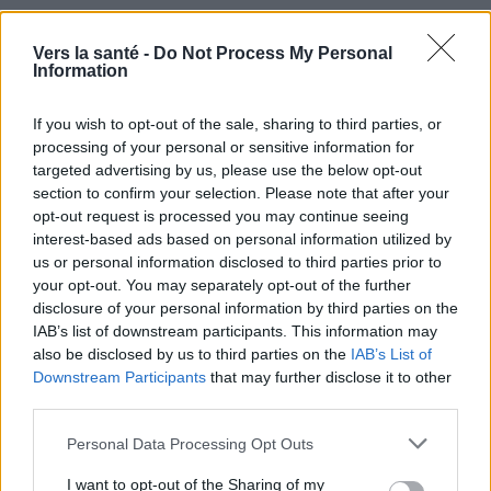
Vers la santé -
Do Not Process My Personal
Information
If you wish to opt-out of the sale, sharing to third parties, or
processing of your personal or sensitive information for
targeted advertising by us, please use the below opt-out
section to confirm your selection. Please note that after your
opt-out request is processed you may continue seeing
interest-based ads based on personal information utilized by
us or personal information disclosed to third parties prior to
your opt-out. You may separately opt-out of the further
disclosure of your personal information by third parties on the
IAB’s list of downstream participants. This information may
also be disclosed by us to third parties on the
IAB’s List of
Downstream Participants
that may further disclose it to other
Utile? Partagez-le sur Facebook!
third parties.
Please note that this website/app uses one or more Google
Personal Data Processing Opt Outs
services and may gather and store information including but
Vous voulez rester informé ? Suivez-
G
o
o
g
l
e
not limited to your visit or usage behaviour. You may click to
I want to opt-out of the Sharing of my
nous sur
News