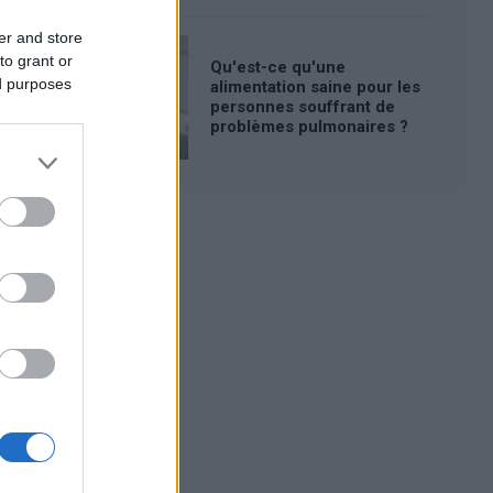
er and store
to grant or
Qu'est-ce qu'une
ed purposes
alimentation saine pour les
personnes souffrant de
problèmes pulmonaires ?
Publicité: