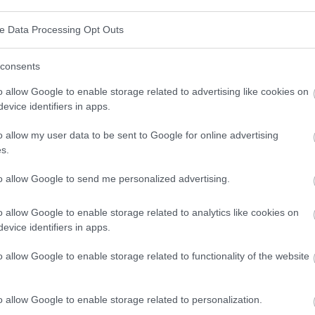
minton ?
ve Data Processing Opt Outs
consents
on physique
o allow Google to enable storage related to advertising like cookies on
evice identifiers in apps.
oup d'activité physique. La pratique régulière du
o allow my user data to be sent to Google for online advertising
, l'endurance et le conditionnement. Avec ses
s.
s rapides de direction, le badminton sollicite
to allow Google to send me personalized advertising.
ion physique générale.
o allow Google to enable storage related to analytics like cookies on
et de l'endurance
evice identifiers in apps.
o allow Google to enable storage related to functionality of the website
ambes, des bras et du torse. Les échanges intenses
durance, ce qui développe les muscles et améliore leur
o allow Google to enable storage related to personalization.