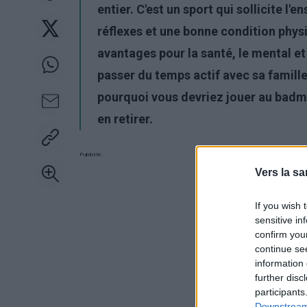
entier. C'est un sport qui sollicite l'
réflexes et une bonne condition phy
avantages pour la santé, le mental et
passer du temps actif avec sa famille
pourquoi vous devriez jouer au badm
en retirer.
Publicité:
Vers la sa
If you wish 
sensitive in
confirm you
continue se
information 
further disc
participants
Downstream 