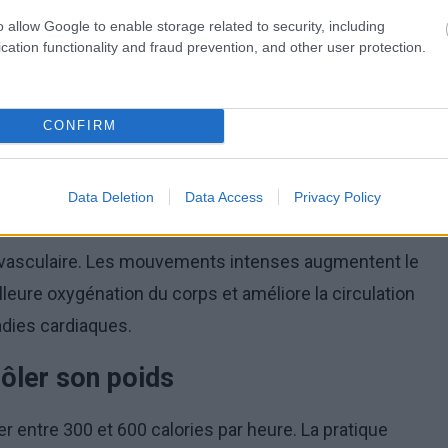
o allow Google to enable storage related to security, including
cation functionality and fraud prevention, and other user protection.
 la réaction instantanée aux mouvements de
e les réflexes, la vitesse de réaction et la capacité à
CONFIRM
Data Deletion
Data Access
Privacy Policy
iovasculaire. Les mouvements intenses augmentent le
leure oxygénation du corps et améliore la circulation
adies cardiaques.
rôler son poids
r entre 300 et 600 calories par heure. La pratique