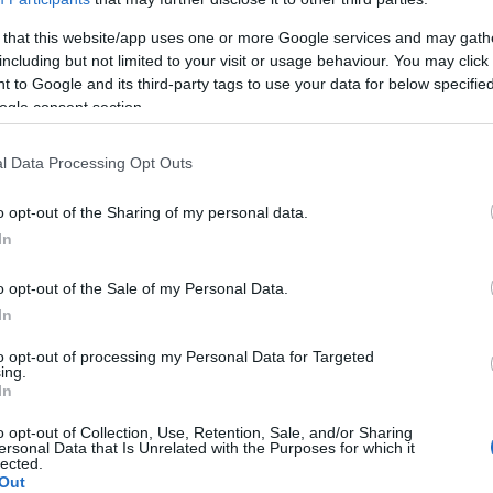
 that this website/app uses one or more Google services and may gath
including but not limited to your visit or usage behaviour. You may click 
 to Google and its third-party tags to use your data for below specifi
ogle consent section.
durance
l Data Processing Opt Outs
o opt-out of the Sharing of my personal data.
In
ds
o opt-out of the Sale of my Personal Data.
In
 l'équilibre
to opt-out of processing my Personal Data for Targeted
ing.
In
o opt-out of Collection, Use, Retention, Sale, and/or Sharing
ersonal Data that Is Unrelated with the Purposes for which it
lected.
Out