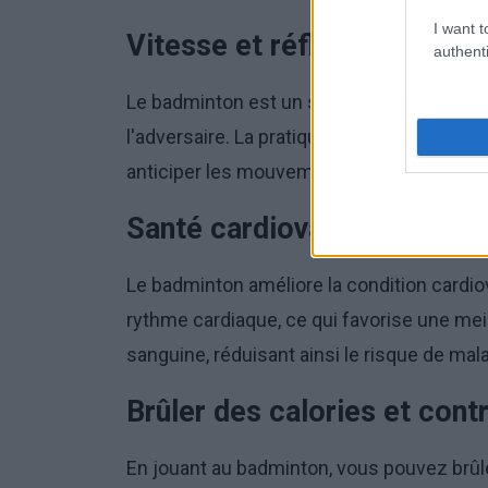
I want t
Vitesse et réflexes
authenti
Le badminton est un sport qui repose sur
l'adversaire. La pratique régulière développ
anticiper les mouvements de l'adversaire.
Santé cardiovasculaire
Le badminton améliore la condition card
rythme cardiaque, ce qui favorise une meil
sanguine, réduisant ainsi le risque de mal
Brûler des calories et cont
En jouant au badminton, vous pouvez brûle