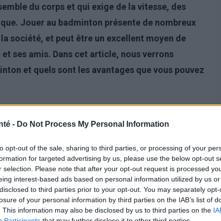
ensemble du corps et qui exige de la vitesse, des
sique. Jouer au badminton présente de nombreux
 la société, et peut être un excellent moyen de
 et ses amis. Dans cet article, nous verrons
inton et quels sont les avantages que vous pouvez
nté -
Do Not Process My Personal Information
to opt-out of the sale, sharing to third parties, or processing of your per
formation for targeted advertising by us, please use the below opt-out s
r selection. Please note that after your opt-out request is processed y
eing interest-based ads based on personal information utilized by us or
disclosed to third parties prior to your opt-out. You may separately opt-
losure of your personal information by third parties on the IAB’s list of
. This information may also be disclosed by us to third parties on the
IA
Participants
that may further disclose it to other third parties.