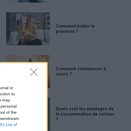
Comment traiter le
psoriasis ?
Comment commencer à
courir ?
sonal or
ection to
ou may
 personal
Quels sont les avantages de
out of the
la consommation de cerises
 downstream
?
B’s List of