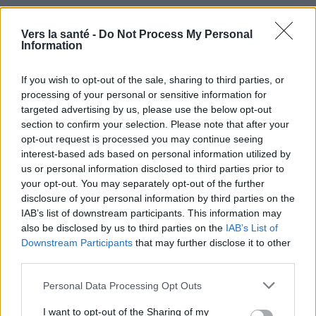
Vers la santé -
Do Not Process My Personal
Information
If you wish to opt-out of the sale, sharing to third parties, or
processing of your personal or sensitive information for
targeted advertising by us, please use the below opt-out
section to confirm your selection. Please note that after your
opt-out request is processed you may continue seeing
interest-based ads based on personal information utilized by
us or personal information disclosed to third parties prior to
your opt-out. You may separately opt-out of the further
disclosure of your personal information by third parties on the
IAB’s list of downstream participants. This information may
also be disclosed by us to third parties on the
IAB’s List of
Downstream Participants
that may further disclose it to other
Utile? Partagez-le sur Facebook!
third parties.
Please note that this website/app uses one or more Google
Personal Data Processing Opt Outs
services and may gather and store information including but
Vous voulez rester informé ? Suivez-
G
o
o
g
l
e
not limited to your visit or usage behaviour. You may click to
I want to opt-out of the Sharing of my
nous sur
News