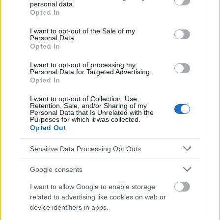
personal data.
grant or deny consent to Google and its third-party tags to
Opted In
use your data for below specified purposes in below Google
EN RAPPORT
consent section.
I want to opt-out of the Sale of my
Personal Data.
Sujets
Acrobatie
Activité physique
Art et sport
Opted In
Confiance en soi
Coordination
I want to opt-out of processing my
Personal Data for Targeted Advertising.
Développement des compétences
Effets à long terme
Opted In
Flexibilité
Formation acrobatique
La remise en forme
I want to opt-out of Collection, Use,
Retention, Sale, and/or Sharing of my
Les avantages de l'acrobatie
Les relations sociales
Personal Data that Is Unrelated with the
Purposes for which it was collected.
Opted Out
Puissance musculaire
Santé de la colonne vertébrale
Santé mentale
Sensitive Data Processing Opt Outs
Google consents
Voir aussi en
english
deutsch
español
polskim
I want to allow Google to enable storage
related to advertising like cookies on web or
device identifiers in apps.
Le contenu et les documents de ce site Web sont éducatifs et
informatifs. L'éditeur et les éditeurs du site ne sont pas