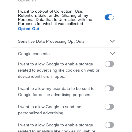
Opted In
Voir aussi en
english
deutsch
español
polskim
I want to opt-out of Collection, Use,
Retention, Sale, and/or Sharing of my
Personal Data that Is Unrelated with the
Purposes for which it was collected.
Opted Out
Le contenu et les documents de ce site Web sont éducatifs et
informatifs. L'éditeur et les éditeurs du site ne sont pas
Sensitive Data Processing Opt Outs
responsables des effets de leur utilisation. Avant d'utiliser les
conseils et astuces contenus dans le site, vous devez
absolument consulter votre médecin.
Google consents
I want to allow Google to enable storage
related to advertising like cookies on web or
Publicité:
device identifiers in apps.
I want to allow my user data to be sent to
Google for online advertising purposes.
I want to allow Google to send me
personalized advertising.
I want to allow Google to enable storage
related to analytics like cookies on web or