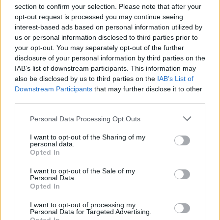
section to confirm your selection. Please note that after your
opt-out request is processed you may continue seeing
interest-based ads based on personal information utilized by
us or personal information disclosed to third parties prior to
your opt-out. You may separately opt-out of the further
Utile? Partagez-le sur Facebook!
disclosure of your personal information by third parties on the
IAB’s list of downstream participants. This information may
also be disclosed by us to third parties on the
IAB’s List of
Vous voulez rester informé ? Suivez-
G
o
o
g
l
e
Downstream Participants
that may further disclose it to other
nous sur
News
third parties.
Please note that this website/app uses one or more Google
Personal Data Processing Opt Outs
EN RAPPORT
services and may gather and store information including but
Sujets
Activité physique
Avantages pour la santé
not limited to your visit or usage behaviour. You may click to
I want to opt-out of the Sharing of my
personal data.
grant or deny consent to Google and its third-party tags to
Opted In
Brûler des calories
La remise en forme
use your data for below specified purposes in below Google
consent section.
L'amélioration des performances
I want to opt-out of the Sale of my
Le sport pour tous
Personal Data.
Opted In
Natation
Réduction du stress
Réhabilitation
I want to opt-out of processing my
Renforcement des muscles
Santé mentale
Personal Data for Targeted Advertising.