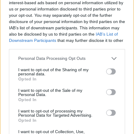
interest-based ads based on personal information utilized by
us or personal information disclosed to third parties prior to
Vous voulez rester informé ? Suivez-
G
o
o
g
l
e
your opt-out. You may separately opt-out of the further
nous sur
News
disclosure of your personal information by third parties on the
IAB’s list of downstream participants. This information may
also be disclosed by us to third parties on the
IAB’s List of
EN RAPPORT
Downstream Participants
that may further disclose it to other
Sujets
Activité physique
Améliorer le sommeil
third parties.
Avantages de la course à pied
En cours d'exécution
Please note that this website/app uses one or more Google
Personal Data Processing Opt Outs
services and may gather and store information including but
Energy
Perte de poids
Plan de formation
not limited to your visit or usage behaviour. You may click to
I want to opt-out of the Sharing of my
personal data.
grant or deny consent to Google and its third-party tags to
Réduction du stress
Renforcement des muscles
Santé
Opted In
use your data for below specified purposes in below Google
Santé cardiovasculaire
Sécurité de la course à pied
consent section.
I want to opt-out of the Sale of my
Personal Data.
Technique de course
Opted In
I want to opt-out of processing my
Voir aussi en
english
deutsch
español
polskim
Personal Data for Targeted Advertising.
Opted In
I want to opt-out of Collection, Use,