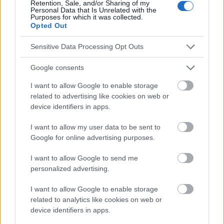
Retention, Sale, and/or Sharing of my
Le contenu et les documents de ce site Web sont éducatifs et
Personal Data that Is Unrelated with the
informatifs. L'éditeur et les éditeurs du site ne sont pas
Purposes for which it was collected.
responsables des effets de leur utilisation. Avant d'utiliser les
Opted Out
conseils et astuces contenus dans le site, vous devez
absolument consulter votre médecin.
Sensitive Data Processing Opt Outs
Google consents
Publicité:
I want to allow Google to enable storage
related to advertising like cookies on web or
device identifiers in apps.
I want to allow my user data to be sent to
Google for online advertising purposes.
I want to allow Google to send me
personalized advertising.
I want to allow Google to enable storage
related to analytics like cookies on web or
device identifiers in apps.