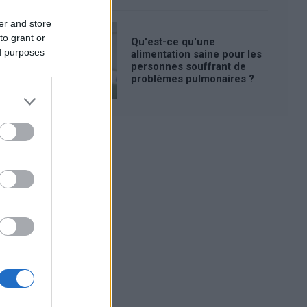
er and store
to grant or
Qu'est-ce qu'une
ed purposes
alimentation saine pour les
personnes souffrant de
problèmes pulmonaires ?
Publicité: