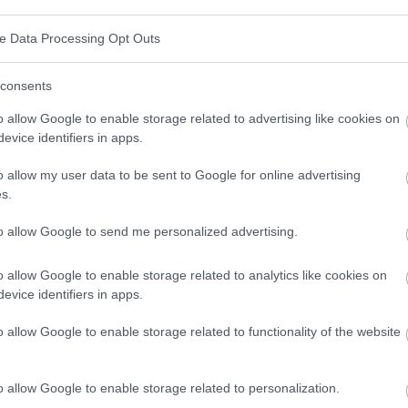
e l'humeur
ve Data Processing Opt Outs
consents
 la persévérance
o allow Google to enable storage related to advertising like cookies on
evice identifiers in apps.
s
o allow my user data to be sent to Google for online advertising
lations
s.
rse à pied
to allow Google to send me personalized advertising.
o allow Google to enable storage related to analytics like cookies on
evice identifiers in apps.
ied de longue distance ?
o allow Google to enable storage related to functionality of the website
é physique qui consiste à courir sur des distances
o allow Google to enable storage related to personalization.
tuelles, généralement à partir de 5 km, sur des