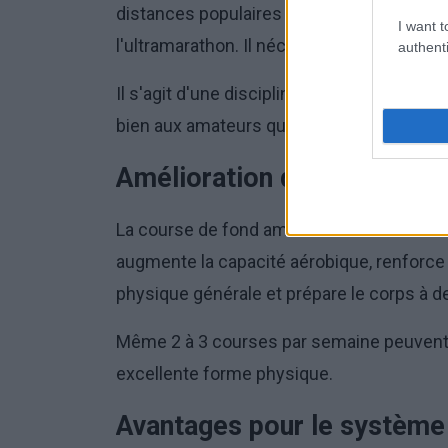
distances populaires telles que le 10 km,
I want t
l'ultramarathon. Il nécessite une préparati
authenti
Il s'agit d'une discipline qui associe l'eff
bien aux amateurs qu'aux professionnels.
Amélioration de la conditi
La course de fond améliore considérable
augmente la capacité aérobique, renforce
physique générale et prépare le corps à de
Même 2 à 3 courses par semaine peuvent
excellente forme physique.
Avantages pour le système 