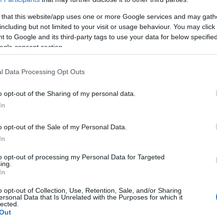
 that this website/app uses one or more Google services and may gath
including but not limited to your visit or usage behaviour. You may click 
 to Google and its third-party tags to use your data for below specifi
ogle consent section.
l Data Processing Opt Outs
o opt-out of the Sharing of my personal data.
In
o opt-out of the Sale of my Personal Data.
In
to opt-out of processing my Personal Data for Targeted
ing.
In
ulaire
o opt-out of Collection, Use, Retention, Sale, and/or Sharing
ersonal Data that Is Unrelated with the Purposes for which it
a force
lected.
Out