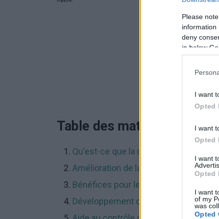
Publicité:
Please note
information 
deny consent
in below Go
Persona
I want t
Opted 
Table des matières
I want t
Opted 
Qu'est-ce que la course de fond ?
I want 
Advertis
Amélioration de la condition physique
Opted 
Bénéfices pour le système cardiovasc
I want t
of my P
Développement de l'endurance et de l
was col
Opted 
Aide au contrôle du poids