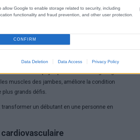
 le semi-marathon (21,1 km), le marathon (42,2 km) ou
o allow Google to enable storage related to security, including
on adéquate et de la régularité.
cation functionality and fraud prevention, and other user protection.
ort physique à un défi mental et qui s'adresse aussi
CONFIRM
on physique
Data Deletion
Data Access
Privacy Policy
ment la
condition physique
. Un kilométrage régulier
 les muscles des jambes, améliore la condition
 plus grands défis.
 transformer un débutant en une personne en
cardiovasculaire