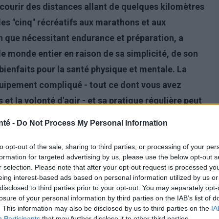
rcourir des distances allant de quelques kilomètres
des "cinq" récréatifs aux marathons et aux
en que nécessitant endurance et préparation, a
 monde entier en raison de sa simplicité, de son
bienfaits pour la santé physique et mentale. La
quipement compliqué - tout ce dont vous avez
et la volonté d'agir - et sa pratique régulière peut
à de l'amélioration de la condition physique. Du
nté -
Do Not Process My Personal Information
aire et de l'endurance à la réduction du stress et
rse à pied a un impact global sur la vie des
to opt-out of the sale, sharing to third parties, or processing of your per
formation for targeted advertising by us, please use the below opt-out s
inons en détail les avantages de la course à pied
r selection. Please note that after your opt-out request is processed y
eing interest-based ads based on personal information utilized by us or
squelles vous devriez l'intégrer à votre routine.
disclosed to third parties prior to your opt-out. You may separately opt-
losure of your personal information by third parties on the IAB’s list of
. This information may also be disclosed by us to third parties on the
IA
Participants
that may further disclose it to other third parties.