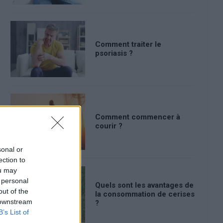
Comment traiter le
psoriasis ?
Comment commencer à
courir ?
sonal or
ection to
ou may
 personal
Quels sont les avantages de
out of the
la consommation de cerises
 downstream
?
B’s List of