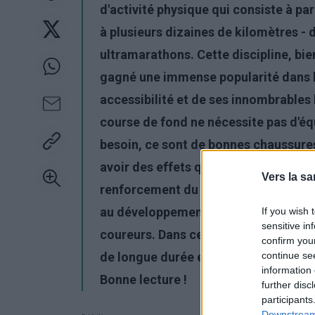
d'activité physique qui consiste à pa
à plusieurs dizaines de kilomètres - 
ultramarathons. Cette discipline, bi
gagné une immense popularité dans le
accessibilité et de ses innombrables 
course de fond ne nécessite pas d'é
besoin, ce sont de bonnes chaussures 
avoir des effets qui vont bien au-del
Vers la sa
renforcement du système cardiovascul
au développement du caractère, la cou
If you wish 
sensitive in
coureurs. Dans cet article, nous exam
confirm you
continue se
de longue durée et les raisons pour le
information 
Bonne lecture !
further disc
participants
Downstream 