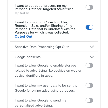
Réduction des douleurs dorsales
Réduction du stress
I want to opt-out of processing my
Personal Data for Targeted Advertising.
Renforcement des muscles
Santé
Opted In
Soutien à la perte de poids
I want to opt-out of Collection, Use,
Retention, Sale, and/or Sharing of my
Personal Data that Is Unrelated with the
Voir aussi en
english
deutsch
español
polskim
Purposes for which it was collected.
Opted Out
Sensitive Data Processing Opt Outs
Le contenu et les documents de ce site Web sont éducatifs et
informatifs. L'éditeur et les éditeurs du site ne sont pas
Google consents
responsables des effets de leur utilisation. Avant d'utiliser les
conseils et astuces contenus dans le site, vous devez
I want to allow Google to enable storage
absolument consulter votre médecin.
related to advertising like cookies on web or
device identifiers in apps.
Publicité:
I want to allow my user data to be sent to
Google for online advertising purposes.
I want to allow Google to send me
personalized advertising.