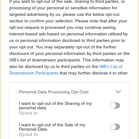
If you wish to opt-out of the sale, sharing to third parties, or
processing of your personal or sensitive information for
targeted advertising by us, please use the below opt-out
section to confirm your selection. Please note that after your
Utile? Partagez-le sur Facebook!
opt-out request is processed you may continue seeing
interest-based ads based on personal information utilized by
us or personal information disclosed to third parties prior to
Vous voulez rester informé ? Suivez-
G
o
o
g
l
e
your opt-out. You may separately opt-out of the further
nous sur
News
disclosure of your personal information by third parties on the
IAB’s list of downstream participants. This information may
EN RAPPORT
also be disclosed by us to third parties on the
IAB’s List of
Downstream Participants
that may further disclose it to other
Sujets
à qui s'adresse le pilates
third parties.
Améliorer la coordination
Améliorer l'élasticité
Please note that this website/app uses one or more Google
Personal Data Processing Opt Outs
services and may gather and store information including but
Comment commencer le pilates
not limited to your visit or usage behaviour. You may click to
I want to opt-out of the Sharing of my
personal data.
Disponibilité de la méthode pilates
grant or deny consent to Google and its third-party tags to
Opted In
use your data for below specified purposes in below Google
équilibrer le corps et l'esprit
L'amélioration de la posture
consent section.
I want to opt-out of the Sale of my
Personal Data.
Les bienfaits du pilates
Pilates
Opted In