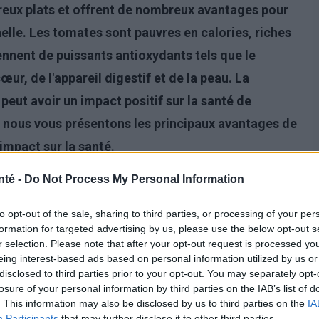
reux plats et offrent de nombreux avantages pour
nelle. Les tomates sont pauvres en calories, riches
ennent de puissants antioxydants tels que le
œur, de l'appareil digestif et de la peau. La
ut avoir un impact positif sur la santé de
e, nous vous présentons les principaux avantages de
mpact sur la santé.
nté -
Do Not Process My Personal Information
to opt-out of the sale, sharing to third parties, or processing of your per
formation for targeted advertising by us, please use the below opt-out s
r selection. Please note that after your opt-out request is processed y
eing interest-based ads based on personal information utilized by us or
disclosed to third parties prior to your opt-out. You may separately opt-
losure of your personal information by third parties on the IAB’s list of
. This information may also be disclosed by us to third parties on the
IA
Participants
that may further disclose it to other third parties.