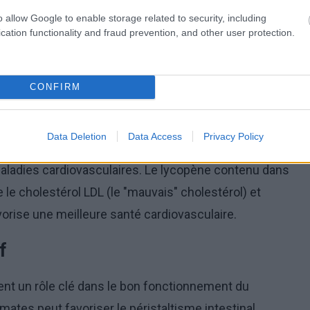
de la prostate et le cancer du poumon. En outre, les
o allow Google to enable storage related to security, including
ces et les concentrés, ont une teneur en lycopène
cation functionality and fraud prevention, and other user protection.
oire
CONFIRM
positifs sur la santé du cœur et le système
Data Deletion
Data Access
Privacy Policy
s les tomates aide à réguler la tension artérielle, ce
 maladies cardiovasculaires. Le lycopène contenu dans
le cholestérol LDL (le "mauvais" cholestérol) et
vorise une meilleure santé cardiovasculaire.
f
uent un rôle clé dans le bon fonctionnement du
tes peut favoriser le péristaltisme intestinal,