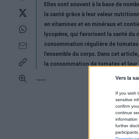
Elles sont souvent à la base de nomb
la santé grâce à leur valeur nutrition
en vitamines et en minéraux et conti
lycopène, qui favorisent la santé du c
consommation régulière de tomates pe
l'ensemble du corps. Dans cet articl
la consommation de tomates et leur i
Vers la sa
Publicité:
If you wish 
sensitive in
confirm you
continue se
information 
further disc
participants
Downstream 