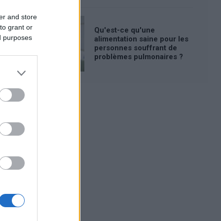
er and store
to grant or
Qu'est-ce qu'une
ed purposes
alimentation saine pour les
personnes souffrant de
problèmes pulmonaires ?
Publicité: