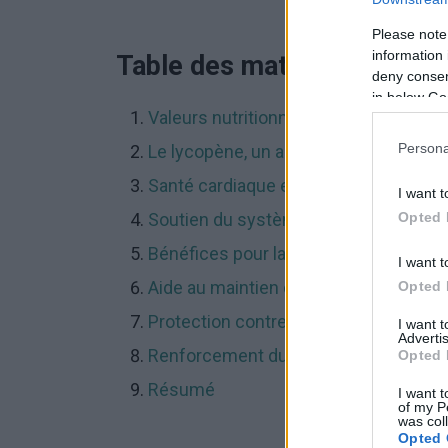
Please note
information 
Table des matières
deny consent
in below Go
Valeurs nutritionnelles des tomates
Persona
Le lycopène, un antioxydant naturel
Santé cardiaque et système cardiovas
I want t
Opted 
Soutien du système digestif
Bénéfices pour la santé de la peau
I want t
Aide au maintien d'un poids sain
Opted 
Protection contre le cancer
I want 
Advertis
Renforcement du système immunitai
Opted 
Résumé
I want t
of my P
was col
Opted 