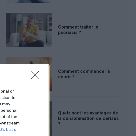
Comment traiter le
psoriasis ?
Comment commencer à
courir ?
sonal or
ection to
ou may
 personal
Quels sont les avantages de
out of the
la consommation de cerises
 downstream
?
B’s List of