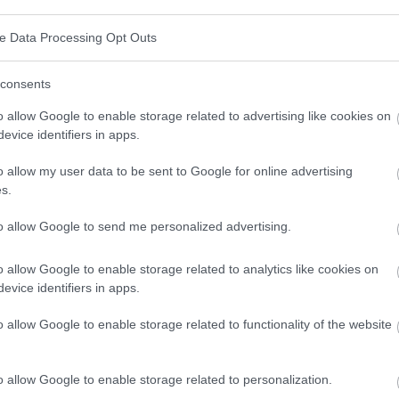
s tomates
ve Data Processing Opt Outs
minéraux et en fibres, ce qui en fait un complément
consents
ontiennent de grandes quantités de vitamine C, qui
o allow Google to enable storage related to advertising like cookies on
lutter contre les radicaux libres. Les tomates sont
evice identifiers in apps.
tamines B (dont l'acide folique) et de potassium, qui
o allow my user data to be sent to Google for online advertising
eur en calories des tomates en fait un complément idéal
s.
to allow Google to send me personalized advertising.
t naturel
o allow Google to enable storage related to analytics like cookies on
evice identifiers in apps.
des tomates est le lycopène, un antioxydant puissant
istique. Le lycopène a un effet protecteur sur les
o allow Google to enable storage related to functionality of the website
 par les radicaux libres. Des études montrent
o allow Google to enable storage related to personalization.
e peut réduire le risque de maladies cardiaques et