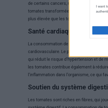
de certains cancers, notamment le cancer 
I want t
tomates transformées, telles que les sau
authenti
plus élevée que les tomates crues.
Santé cardiaque et circulat
La consommation de tomates a des effets 
cardiovasculaire. Le potassium présent dan
qui réduit le risque d'hypertension et de
les tomates contribue également à réduire 
l'inflammation dans l'organisme, ce qui fa
Soutien du système digesti
Les tomates sont riches en fibres, qui jo
système digestif. La consommation de toma