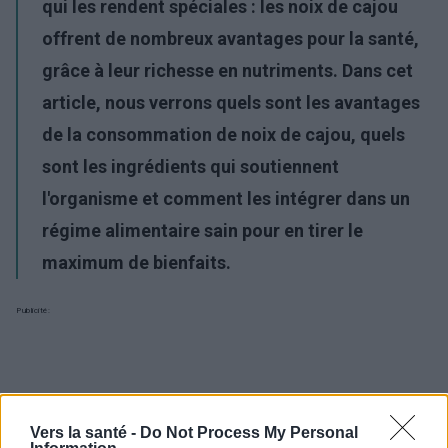
qui les rendent spéciales : les noix de cajou
offrent de nombreux
avantages pour la santé
,
grâce à leur richesse en nutriments. Dans cet
article, nous verrons quels sont les
avantages
de la consommation de noix de cajou
, quels
sont les ingrédients qui soutiennent
l'organisme et comment les intégrer dans un
régime alimentaire sain
pour en tirer le
maximum de bienfaits.
Publicité:
Vers la santé -
Do Not Process My Personal