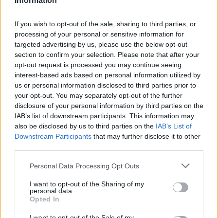
Information
If you wish to opt-out of the sale, sharing to third parties, or
processing of your personal or sensitive information for
targeted advertising by us, please use the below opt-out
section to confirm your selection. Please note that after your
opt-out request is processed you may continue seeing
interest-based ads based on personal information utilized by
us or personal information disclosed to third parties prior to
your opt-out. You may separately opt-out of the further
disclosure of your personal information by third parties on the
Utile? Partagez-le sur Facebook!
IAB’s list of downstream participants. This information may
also be disclosed by us to third parties on the
IAB’s List of
Downstream Participants
that may further disclose it to other
Vous voulez rester informé ? Suivez-
G
o
o
g
l
e
third parties.
nous sur
News
Please note that this website/app uses one or more Google
Personal Data Processing Opt Outs
services and may gather and store information including but
EN RAPPORT
not limited to your visit or usage behaviour. You may click to
I want to opt-out of the Sharing of my
personal data.
grant or deny consent to Google and its third-party tags to
Sujets
Antioxidants
Opted In
use your data for below specified purposes in below Google
consent section.
Avantages de la consommation de noix de cajou
I want to opt-out of the Sale of my