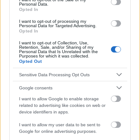
Personal Data.
Contrôle du poids
Graisses saines
Healthy-diet
Opted In
Les modes de consommation
Magnésium
I want to opt-out of processing my
Personal Data for Targeted Advertising.
Métabolisme
Noix de cajou
Nutriments
Protéine
Opted In
Santé cardiaque
Santé des os
Santé mentale
I want to opt-out of Collection, Use,
Retention, Sale, and/or Sharing of my
Personal Data that Is Unrelated with the
Source d'énergie
Purposes for which it was collected.
Opted Out
Voir aussi en
english
deutsch
español
polskim
Sensitive Data Processing Opt Outs
Google consents
Le contenu et les documents de ce site Web sont éducatifs et
I want to allow Google to enable storage
informatifs. L'éditeur et les éditeurs du site ne sont pas
related to advertising like cookies on web or
responsables des effets de leur utilisation. Avant d'utiliser les
conseils et astuces contenus dans le site, vous devez
device identifiers in apps.
absolument consulter votre médecin.
I want to allow my user data to be sent to
Google for online advertising purposes.
Publicité: