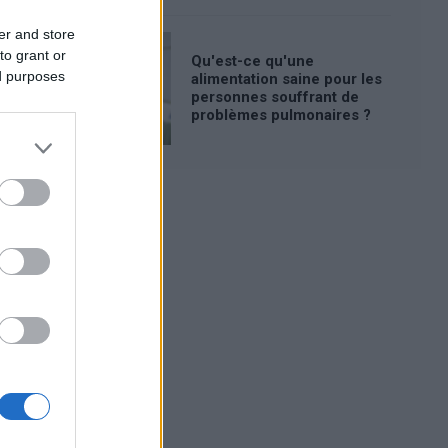
er and store
to grant or
Qu'est-ce qu'une
ed purposes
alimentation saine pour les
personnes souffrant de
problèmes pulmonaires ?
Publicité: