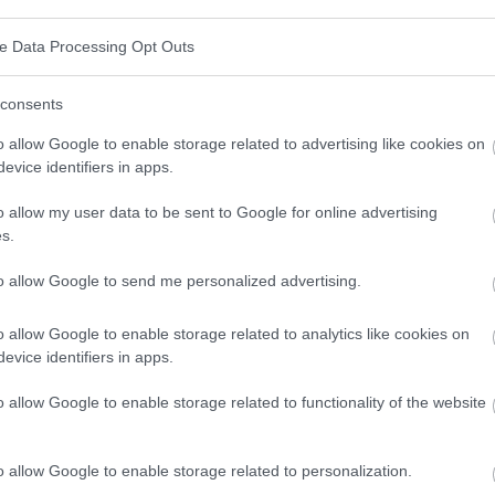
ve Data Processing Opt Outs
consents
o allow Google to enable storage related to advertising like cookies on
evice identifiers in apps.
o allow my user data to be sent to Google for online advertising
tion de melons
s.
to allow Google to send me personalized advertising.
o allow Google to enable storage related to analytics like cookies on
evice identifiers in apps.
e qui en fait un complément précieux à l'alimentation.
o allow Google to enable storage related to functionality of the website
de l'acide folique, des minéraux tels que le potassium
des
antioxydants
, notamment du lycopène (dans la
o allow Google to enable storage related to personalization.