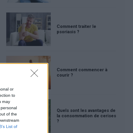
Comment traiter le
psoriasis ?
Comment commencer à
courir ?
sonal or
ection to
ou may
 personal
Quels sont les avantages de
out of the
la consommation de cerises
 downstream
?
B’s List of