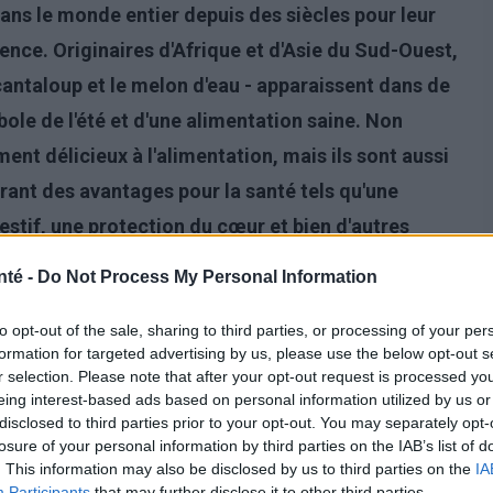
ans le monde entier depuis des siècles pour leur
lence. Originaires d'Afrique et d'Asie du Sud-Ouest,
 cantaloup et le melon d'eau - apparaissent dans de
e de l'été et d'une alimentation saine. Non
nt délicieux à l'alimentation, mais ils sont aussi
frant des avantages pour la santé tels qu'une
estif, une protection du cœur et bien d'autres
en minéraux, en antioxydants et en eau, les melons
nté -
Do Not Process My Personal Information
ue d'améliorer votre humeur et de maintenir un
 la saison estivale et toute l'année sous forme
to opt-out of the sale, sharing to third parties, or processing of your per
formation for targeted advertising by us, please use the below opt-out s
à intégrer dans votre menu quotidien. Dans cet
r selection. Please note that after your opt-out request is processed y
eing interest-based ads based on personal information utilized by us or
rquoi vous devriez manger des melons et comment
disclosed to third parties prior to your opt-out. You may separately opt-
s. Bonne lecture !
losure of your personal information by third parties on the IAB’s list of
. This information may also be disclosed by us to third parties on the
IA
Participants
that may further disclose it to other third parties.