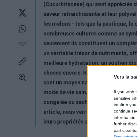
(Cucurbitaceae) qui sont appréciés d
saveur rafraîchissante et leur polyva
les melons - tels que la pastèque, le
nombreuses cultures comme un symbol
seulement ils constituent un compléme
un véritable trésor de nutriments, of
meilleure hydratation, un soutien dig
choses encore. Riches en vitamines, 
Vers la sa
sont un moyen naturel et peu caloriq
mode de vie sain. Disponibles pendant
If you wish 
sensitive in
congelée ou séchée, ils sont faciles 
confirm you
continue se
article, nous verrons en détail pou
information 
leurs propriétés affectent votre corp
further disc
participants
Downstream 