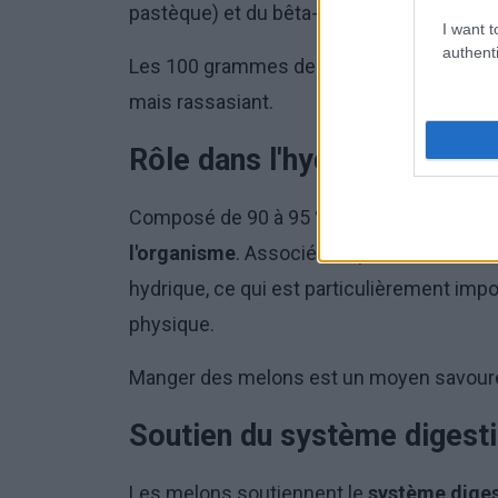
pastèque) et du bêta-carotène (dans le ca
I want t
authenti
Les 100 grammes de melon contiennent entr
mais rassasiant.
Rôle dans l'hydratation
Composé de 90 à 95 % d'eau, le melon joue
l'organisme
. Associés au potassium et au 
hydrique, ce qui est particulièrement impo
physique.
Manger des melons est un moyen savoureux 
Soutien du système digesti
Les melons soutiennent le
système diges