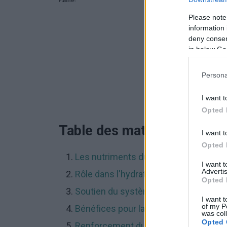
Publicité:
Please note
information 
deny consent
in below Go
Persona
I want t
Opted 
Table des matières
I want t
Opted 
Les nutriments du melon
I want 
Advertis
Rôle dans l'hydratation du corps
Opted 
Soutien du système digestif
I want t
of my P
Bénéfices pour la santé cardiaque
was col
Opted 
Renforcement du système immunitai