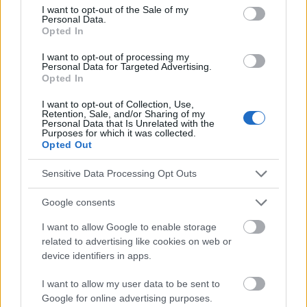
consent section.
I want to opt-out of the Sale of my
Sujets
Anthocyanes
Antioxidants
Personal Data.
Opted In
Avantages pour la peau
Beauté
Contrôle du poids
I want to opt-out of processing my
Fibre
Framboises
Healthy-diet
Immunité
Personal Data for Targeted Advertising.
Opted In
Les bienfaits de la consommation de framboises
I want to opt-out of Collection, Use,
Les modes de consommation
Nutriments
Retention, Sale, and/or Sharing of my
Personal Data that Is Unrelated with the
Purposes for which it was collected.
Santé cardiaque
Santé digestive
Vitamine c
Opted Out
Voir aussi en
english
deutsch
español
polskim
Sensitive Data Processing Opt Outs
Google consents
Le contenu et les documents de ce site Web sont éducatifs et
I want to allow Google to enable storage
informatifs. L'éditeur et les éditeurs du site ne sont pas
related to advertising like cookies on web or
responsables des effets de leur utilisation. Avant d'utiliser les
device identifiers in apps.
conseils et astuces contenus dans le site, vous devez
absolument consulter votre médecin.
I want to allow my user data to be sent to
Google for online advertising purposes.