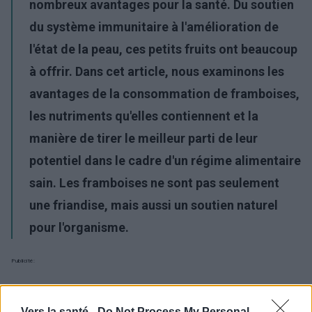
nombreux
avantages pour la santé
. Du soutien
du système immunitaire à l'amélioration de
l'état de la peau, ces petits fruits ont beaucoup
à offrir. Dans cet article, nous examinons les
avantages de la consommation de framboises
,
les nutriments qu'elles contiennent et la
manière de tirer le meilleur parti de leur
potentiel dans le cadre d'
un régime alimentaire
sain
. Les framboises ne sont pas seulement
une friandise, mais aussi un soutien naturel
pour l'organisme.
Publicité:
Vers la santé -
Do Not Process My Personal