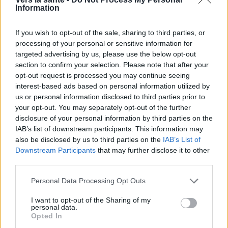
Information
If you wish to opt-out of the sale, sharing to third parties, or
processing of your personal or sensitive information for
targeted advertising by us, please use the below opt-out
section to confirm your selection. Please note that after your
opt-out request is processed you may continue seeing
interest-based ads based on personal information utilized by
us or personal information disclosed to third parties prior to
your opt-out. You may separately opt-out of the further
disclosure of your personal information by third parties on the
IAB’s list of downstream participants. This information may
also be disclosed by us to third parties on the
IAB’s List of
Downstream Participants
that may further disclose it to other
Utile? Partagez-le sur Facebook!
third parties.
Please note that this website/app uses one or more Google
Personal Data Processing Opt Outs
Vous voulez rester informé ? Suivez-
G
o
o
g
l
e
services and may gather and store information including but
nous sur
News
not limited to your visit or usage behaviour. You may click to
I want to opt-out of the Sharing of my
personal data.
grant or deny consent to Google and its third-party tags to
Opted In
use your data for below specified purposes in below Google
EN RAPPORT